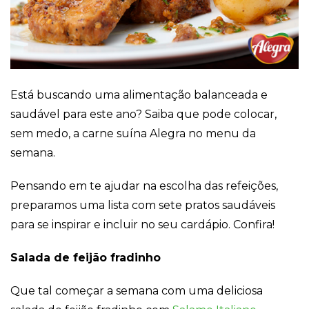
Cookies
Necessários
Estes cookies
não são
Está buscando uma alimentação balanceada e
opcionais. Eles
saudável para este ano? Saiba que pode colocar,
são necessários
para o
sem medo, a carne suína Alegra no menu da
funcionamento
semana.
do site.
Pensando em te ajudar na escolha das refeições,
Eu aceito os
preparamos uma lista com sete pratos saudáveis
Cookies de
Funcionalidade
para se inspirar e incluir no seu cardápio. Confira!
Para que
possamos
Salada de feijão fradinho
melhorar a
funcionalidade e
estrutura do site,
Que tal começar a semana com uma deliciosa
com base na