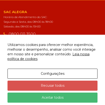
SAC ALEGRA
Horário de Atendimento do SAC:
Segunda a Sexta, das 08h00 às 18h00
Sábado, das 08h00 às 15h00
0800 011 3500
sac@alegra.com.br
Utilizamos cookies para oferecer melhor experiência,
melhorar o desempenho, analisar como você interage
em nosso site e personalizar conteúdo.
Leia nossa
CONECTE-SE
política de cookies
Configurações
Alegra | Todos os direitos reservados
Recusar todos
Aceitar todos