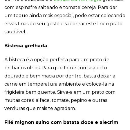
Publicidade
com espinafre salteado e tomate cereja. Para dar
Ao compartilhar
seus interesses e
um toque ainda mais especial, pode estar colocando
comportamento
ervas finas do seu gosto e saborear este lindo prato
ao visitar nosso
site, você
saudável.
aumenta a
chance de ver
Bisteca grelhada
conteúdo e
ofertas
personalizadas.
A bisteca é a opção perfeita para um prato de
brilhar os olhos! Para que fique com aspecto
dourado e bem macia por dentro, basta deixar a
carne em temperatura ambiente e colocá-la na
frigideira bem quente. Sirva-a em um prato com
muitas cores: alface, tomate, pepino e outras
verduras que mais te agradam.
Filé mignon suíno com batata doce e alecrim