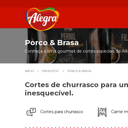
Porco & Brasa
Conheça a linha gourmet de cortes especiais da Aleg
INÍCIO
PRODUTOS
PORCO & BRASA
Cortes de churrasco para u
inesquecível.
Cortes para churrasco
Carne ma