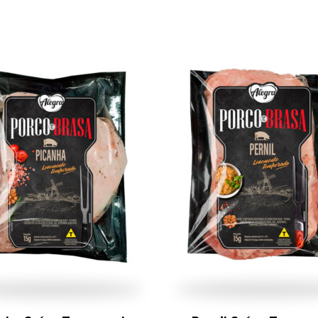
Cookies
Necessários
Estes cookies
não são
opcionais. Eles
são necessários
para o
funcionamento
do site.
Eu aceito os
Cookies de
Funcionalidade
Para que
possamos
melhorar a
funcionalidade e
estrutura do site,
com base na