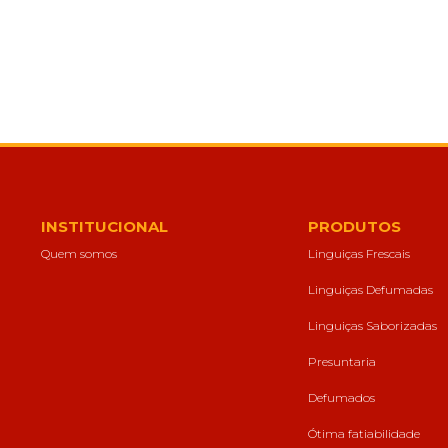
Publicidade
Ao compartilhar
seus interesses e
comportamento
ao visitar nosso
site, você
aumenta a
chance de ver
conteúdo e
ofertas
personalizadas.
INSTITUCIONAL
PRODUTOS
Quem somos
Linguiças Frescais
Linguiças Defumadas
Linguiças Saborizadas
Presuntaria
Defumados
Ótima fatiabilidade