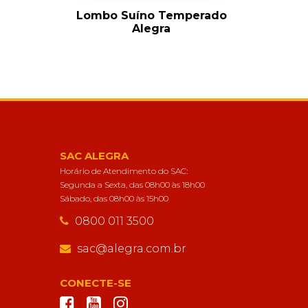
Lombo Suíno Temperado
Alegra
SAC ALEGRA
Horário de Atendimento do SAC:
Segunda a Sexta, das 08h00 às 18h00
Sábado, das 08h00 às 15h00
0800 011 3500
sac@alegra.com.br
CONECTE-SE