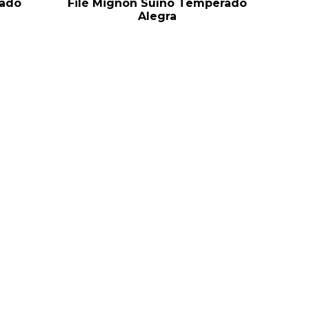
rado
Filé Mignon Suíno Temperado
Alegra