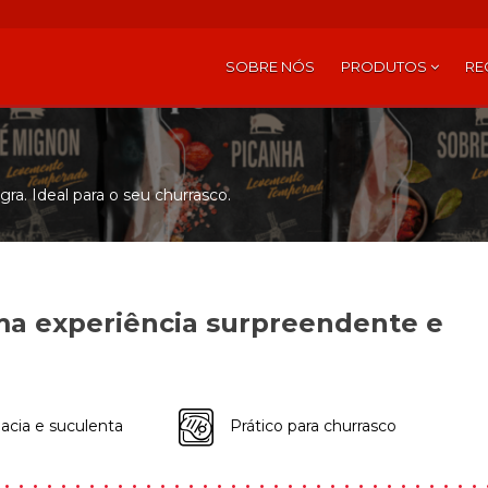
SOBRE NÓS
PRODUTOS
RE
ra. Ideal para o seu churrasco.
ma experiência surpreendente e
cia e suculenta
Prático para churrasco