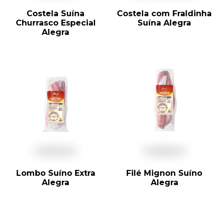
Publicidade
Costela Suína
Costela com Fraldinha
Ao compartilhar
Churrasco Especial
Suína Alegra
seus interesses e
Alegra
comportamento
ao visitar nosso
site, você
aumenta a
chance de ver
conteúdo e
ofertas
personalizadas.
Lombo Suíno Extra
Filé Mignon Suíno
Alegra
Alegra