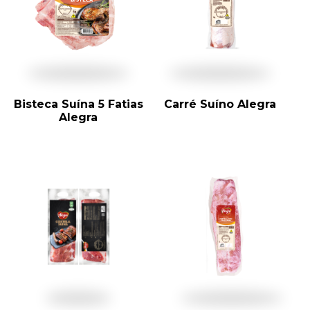
forma como o
site é utilizado.
Eu aceito os
Cookies de
Desempenho
Para que o
Bisteca Suína 5 Fatias
Carré Suíno Alegra
nosso site tenha
Alegra
o melhor
desempenho
possível
durante a sua
visita. Se
recusar estes
cookies,
algumas
funcionalidades
desaparecerão
do website.
Eu aceito
Cookies de