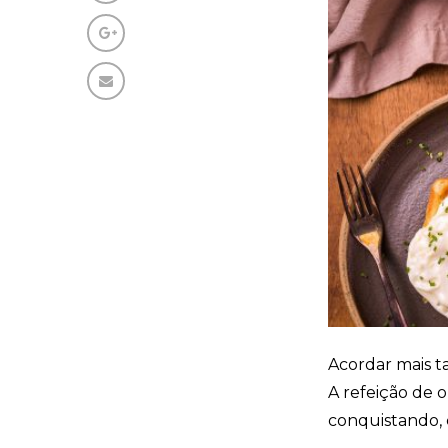
Acordar mais t
A refeição de 
conquistando, 