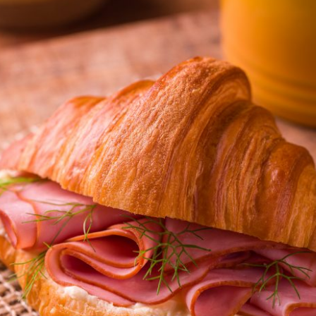
Publicidade
Ao compartilhar
seus interesses e
comportamento
ao visitar nosso
site, você
aumenta a
chance de ver
conteúdo e
ofertas
personalizadas.