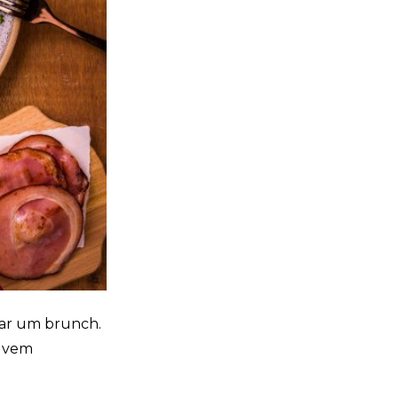
iar um brunch.
e vem