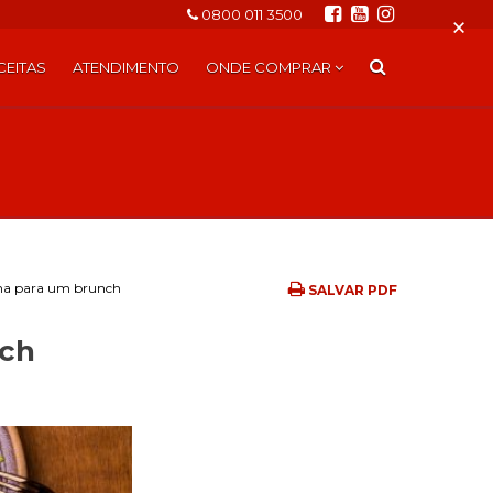
0800 011 3500
×
CEITAS
ATENDIMENTO
ONDE COMPRAR
ína para um brunch
SALVAR PDF
nch