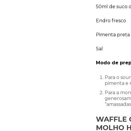
50ml de suco d
Endro fresco
Pimenta preta
Sal
Modo de prep
Para o sour
pimenta e r
Para a mon
generosame
“amassadas”
WAFFLE 
MOLHO H