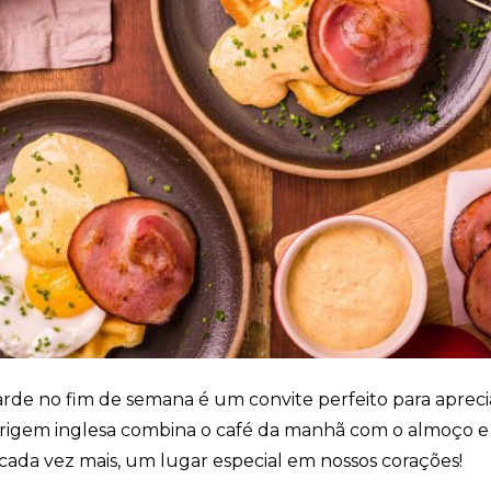
Cookies
Necessários
Estes cookies
não são
opcionais. Eles
são necessários
para o
funcionamento
do site.
Eu aceito os
Cookies de
Funcionalidade
Para que
possamos
arde no fim de semana é um convite perfeito para aprec
melhorar a
origem inglesa combina o café da manhã com o almoço 
funcionalidade e
estrutura do site,
cada vez mais, um lugar especial em nossos corações!
com base na