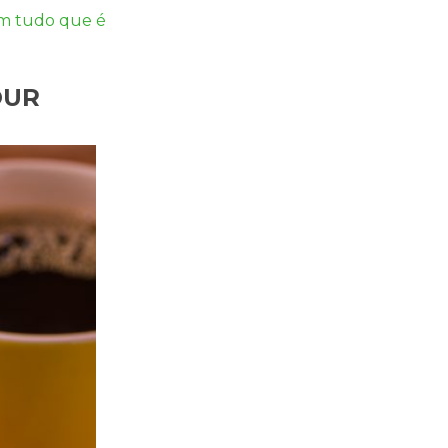
em tudo que é
OUR