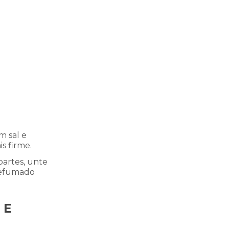
m sal e
s firme.
partes, unte
defumado
 E