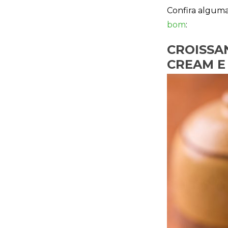
Confira alguma
bom
:
CROISSA
CREAM 