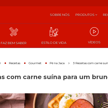
SOBRE NÓS
PRODUTOS
RE
VÍDEOS
ESTILO DE VIDA
FAZ BEM SABER
0
Receitas
Gourmet
Pé na Jaca
3 Receitas com carne su
as com carne suína para um bru