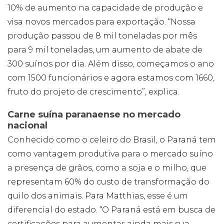
Publicidade
10% de aumento na capacidade de produção e
Ao compartilhar
visa novos mercados para exportação. “Nossa
seus interesses e
comportamento
produção passou de 8 mil toneladas por mês
ao visitar nosso
para 9 mil toneladas, um aumento de abate de
site, você
aumenta a
300 suínos por dia. Além disso, começamos o ano
chance de ver
com 1500 funcionários e agora estamos com 1660,
conteúdo e
ofertas
fruto do projeto de crescimento”, explica.
personalizadas.
Carne suína paranaense no mercado
nacional
Conhecido como o celeiro do Brasil, o Paraná tem
como vantagem produtiva para o mercado suíno
a presença de grãos, como a soja e o milho, que
representam 60% do custo de transformação do
quilo dos animais. Para Matthias, esse é um
diferencial do estado. “O Paraná está em busca de
certificações para aumentar ainda mais sua