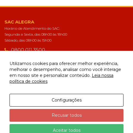
SAC ALEGRA
Horário de Atendimento do SAC:
Segunda a Sexta, das 08h00 às 18h00
Sábado, das 08h00 às 15h00
0800 011 3500
sac@alegra.com.br
Utilizamos cookies para oferecer melhor experiência,
melhorar o desempenho, analisar como você interage
em nosso site e personalizar conteúdo.
Leia nossa
CONECTE-SE
política de cookies
Configurações
Alegra | Todos os direitos reservados
Recusar todos
Aceitar todos