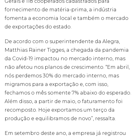
Gerais e 118 cooperados cadastrados para
forma como o
site é utilizado.
fornecimento de matéria-prima, a indústria
fomenta a economia local e também o mercado
de exportações do estado.
Eu aceito os
Cookies de
Desempenho
De acordo com o superintendente da Alegra,
Para que o
nosso site tenha
Matthias Rainer Tigges, a chegada da pandemia
o melhor
da Covid-19 impactou no mercado interno, mas
desempenho
possível
não afetou nos planos de crescimento. “Em abril,
durante a sua
nós perdemos 30% do mercado interno, mas
visita. Se
recusar estes
migramos para a exportação e, com isso,
cookies,
fechamos o mês somente 7% abaixo do esperado.
algumas
funcionalidades
Além disso, a partir de maio, o faturamento foi
desaparecerão
recomposto. Hoje exportamos um terço da
do website.
produção e equilibramos de novo”, ressalta.
Eu aceito
Em setembro deste ano, a empresa já registrou
Cookies de