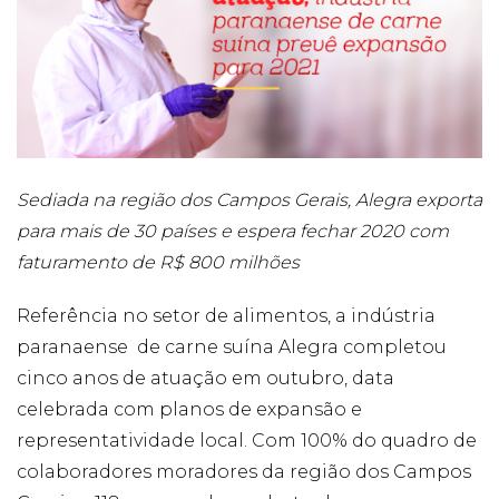
Cookies
Necessários
Estes cookies
não são
opcionais. Eles
são necessários
Sediada na região dos Campos Gerais, Alegra exporta
para o
funcionamento
para mais de 30 países e espera fechar 2020 com
do site.
faturamento de R$ 800 milhões
Referência no setor de alimentos, a indústria
Eu aceito os
Cookies de
paranaense de carne suína Alegra completou
Funcionalidade
cinco anos de atuação em outubro, data
Para que
possamos
celebrada com planos de expansão e
melhorar a
representatividade local. Com 100% do quadro de
funcionalidade e
estrutura do site,
colaboradores moradores da região dos Campos
com base na