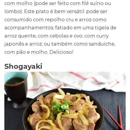
com molho (pode ser feito com filé suíno ou
Publicidade
Ao compartilhar
lombo). Este prato é bem versátil: pode ser
seus interesses e
consumido com repolho cru e arroz como
comportamento
ao visitar nosso
acompanhamentos; fatiado em uma tigela de
site, você
arroz quente, com cebolas e ovo; com curry
aumenta a
chance de ver
japonês e arroz; ou também como sanduíche,
conteúdo e
ofertas
com pão e molho. Delicioso!
personalizadas.
Shogayaki