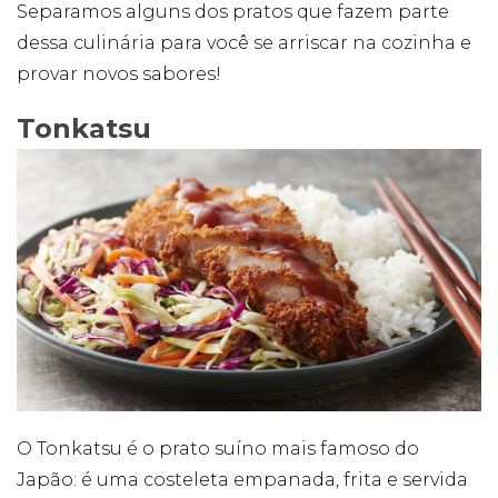
forma como o
Separamos alguns dos pratos que fazem parte
site é utilizado.
dessa culinária para você se arriscar na cozinha e
provar novos sabores!
Eu aceito os
Cookies de
Tonkatsu
Desempenho
Para que o
nosso site tenha
o melhor
desempenho
possível
durante a sua
visita. Se
recusar estes
cookies,
algumas
funcionalidades
desaparecerão
do website.
O Tonkatsu é o prato suíno mais famoso do
Eu aceito
Japão: é uma costeleta empanada, frita e servida
Cookies de