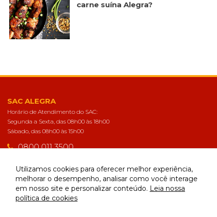
carne suína Alegra?
SAC ALEGRA
Horário de Atendimento do SAC:
Segunda a Sexta, das 08h00 às 18h00
Sábado, das 08h00 às 15h00
0800 011 3500
sac@alegra.com.br
Utilizamos cookies para oferecer melhor experiência,
melhorar o desempenho, analisar como você interage
em nosso site e personalizar conteúdo.
Leia nossa
CONECTE-SE
política de cookies