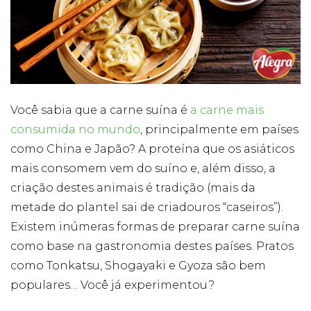
Cookies
Necessários
Estes cookies
não são
opcionais. Eles
Você sabia que a carne suína é
a carne mais
são necessários
consumida no mundo
, principalmente em países
para o
funcionamento
como China e Japão? A proteína que os asiáticos
do site.
mais consomem vem do suíno e, além disso, a
criação destes animais é tradição (mais da
Eu aceito os
metade do plantel sai de criadouros “caseiros”).
Cookies de
Funcionalidade
Existem inúmeras formas de preparar carne suína
Para que
como base na gastronomia destes países. Pratos
possamos
melhorar a
como Tonkatsu, Shogayaki e Gyoza são bem
funcionalidade e
populares… Você já experimentou?
estrutura do site,
com base na