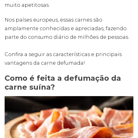
Publicidade
muito apetitosas.
Ao compartilhar
seus interesses e
Nos países europeus, essas carnes são
comportamento
ao visitar nosso
amplamente conhecidas e apreciadas, fazendo
site, você
parte do consumo diário de milhões de pessoas.
aumenta a
chance de ver
conteúdo e
Confira a seguir as características e principais
ofertas
personalizadas.
vantagens da carne defumada!
Como é feita a defumação da
carne suína?