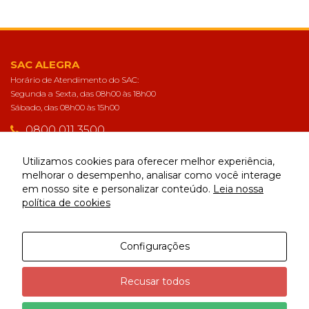
SAC ALEGRA
Horário de Atendimento do SAC:
Segunda a Sexta, das 08h00 às 18h00
Sábado, das 08h00 às 15h00
0800 011 3500
sac@alegra.com.br
Utilizamos cookies para oferecer melhor experiência,
melhorar o desempenho, analisar como você interage
em nosso site e personalizar conteúdo.
Leia nossa
CONECTE-SE
política de cookies
Configurações
Alegra | Todos os direitos reservados
Recusar todos