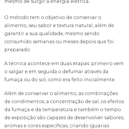
mesmo de surgir a energia elétrica.
forma como o
site é utilizado.
O método tem o objetivo de conservar o
alimento, seu sabor e textura natural, além de
Eu aceito os
Cookies de
garantir a sua qualidade, mesmo sendo
Desempenho
consumido semanas ou meses depois que foi
Para que o
nosso site tenha
preparado.
o melhor
desempenho
possível
A técnica acontece em duas etapas: primeiro vem
durante a sua
o salgar e em seguida o defumar através da
visita. Se
recusar estes
fumaça ou do sol, como era feito inicialmente.
cookies,
algumas
Além de conservar o alimento, as combinações
funcionalidades
desaparecerão
de condimentos, a concentração de sal, os efeitos
do website.
da fumaça e da temperatura e também o tempo
de exposição são capazes de desenvolver sabores,
Eu aceito
aromas e cores específicas, criando iguarias
Cookies de