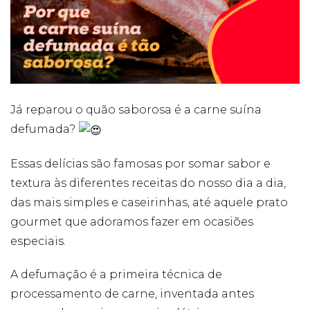
Cookies
Necessários
Estes cookies
não são
opcionais. Eles
Já reparou o quão saborosa é a carne suína
são necessários
defumada?
para o
funcionamento
do site.
Essas delícias são famosas por somar sabor e
textura às diferentes receitas do nosso dia a dia,
Eu aceito os
das mais simples e caseirinhas, até aquele prato
Cookies de
gourmet que adoramos fazer em ocasiões
Funcionalidade
Para que
especiais.
possamos
melhorar a
A defumação é a primeira técnica de
funcionalidade e
estrutura do site,
processamento de carne, inventada antes
com base na