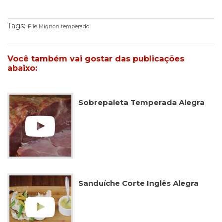
Publicidade
Ao compartilhar
seus interesses e
Tags:
Filé Mignon temperado
comportamento
ao visitar nosso
site, você
Você também vai gostar das publicações
aumenta a
abaixo:
chance de ver
conteúdo e
ofertas
personalizadas.
Sobrepaleta Temperada Alegra
Sanduíche Corte Inglês Alegra