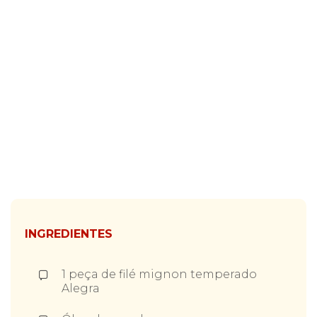
Cookies
Necessários
Estes cookies
não são
opcionais. Eles
são necessários
para o
funcionamento
do site.
Eu aceito os
Cookies de
Funcionalidade
INGREDIENTES
Para que
possamos
melhorar a
1 peça de filé mignon temperado
funcionalidade e
Alegra
estrutura do site,
com base na