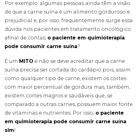
forma como o
Por exemplo: algumas pessoas ainda têm a visão
site é utilizado.
de que a carne suína é um alimento gorduroso e
prejudicial e, por isso, frequentemente surge essa
Eu aceito os
dúvida nos pacientes em tratamento oncológico:
Cookies de
afinal de contas,
o paciente em quimioterapia
Desempenho
Para que o
pode consumir carne suína
?
nosso site tenha
o melhor
desempenho
É um
MITO
e não se deve acreditar que a carne
possível
suína precisa ser cortada do cardápio pois, assim
durante a sua
visita. Se
como qualquer tipo de carne, existem os cortes
recusar estes
com maior percentual de gordura mas, também,
cookies,
algumas
existem cortes magros e saudáveis que, se
funcionalidades
comparado a outras carnes, possuem maior fonte
desaparecerão
do website.
de vitaminas e nutrientes. Por isso,
o paciente
em quimioterapia pode consumir carne suína
sim
!
Eu aceito
Cookies de