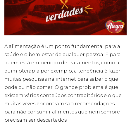
Cookies
Necessários
Estes cookies
não são
opcionais. Eles
A alimentação é um ponto fundamental para a
são necessários
saúde e o bem-estar de qualquer pessoa. E para
para o
funcionamento
quem está em período de tratamentos, como a
do site.
quimioterapia por exemplo, a tendência é fazer
muitas pesquisas na internet para saber o que
Eu aceito os
pode ou não comer. O grande problema é que
Cookies de
Funcionalidade
existem vários conteúdos contraditórios e o que
Para que
muitas vezes encontram são recomendações
possamos
melhorar a
para não consumir alimentos que nem sempre
funcionalidade e
precisam ser descartados.
estrutura do site,
com base na