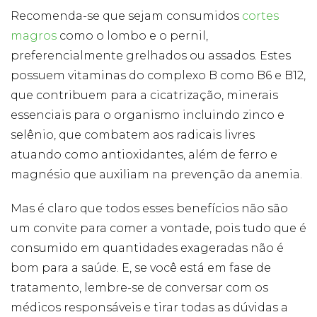
Publicidade
Recomenda-se que sejam consumidos
cortes
Ao compartilhar
magros
como o lombo e o pernil,
seus interesses e
comportamento
preferencialmente grelhados ou assados. Estes
ao visitar nosso
site, você
possuem vitaminas do complexo B como B6 e B12,
aumenta a
que contribuem para a cicatrização, minerais
chance de ver
conteúdo e
essenciais para o organismo incluindo zinco e
ofertas
selênio, que combatem aos radicais livres
personalizadas.
atuando como antioxidantes, além de ferro e
magnésio que auxiliam na prevenção da anemia.
Mas é claro que todos esses benefícios não são
um convite para comer a vontade, pois tudo que é
consumido em quantidades exageradas não é
bom para a saúde. E, se você está em fase de
tratamento, lembre-se de conversar com os
médicos responsáveis e tirar todas as dúvidas a