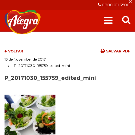
×
0800 011 3500
SALVAR PDF
VOLTAR
13 de November de 2017
P_20171030_155759_edited_mini
P_20171030_155759_edited_mini