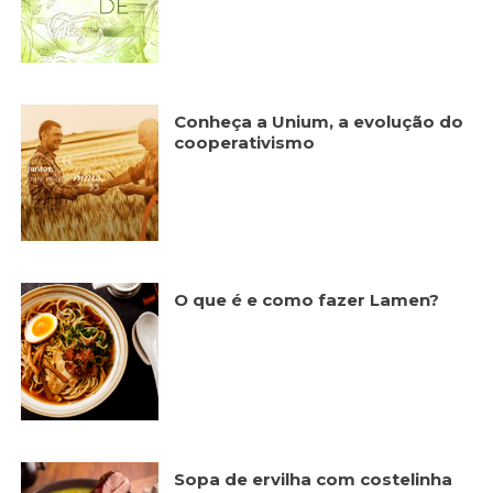
forma como o
site é utilizado.
Eu aceito os
Cookies de
Conheça a Unium, a evolução do
Desempenho
cooperativismo
Para que o
nosso site tenha
o melhor
desempenho
possível
durante a sua
visita. Se
recusar estes
O que é e como fazer Lamen?
cookies,
algumas
funcionalidades
desaparecerão
do website.
Eu aceito
Sopa de ervilha com costelinha
Cookies de