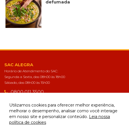
defumada
Publicidade
Ao compartilhar
seus interesses e
comportamento
ao visitar nosso
site, você
aumenta a
chance de ver
conteúdo e
ofertas
personalizadas.
SAC ALEGRA
Horário de Atendimento do SAC:
Segunda a Sexta, das 08h00 às 18h00
Sábado, das 08h00 às 15h00
0800 011 3500
sac@alegra.com.br
Utilizamos cookies para oferecer melhor experiência,
melhorar o desempenho, analisar como você interage
em nosso site e personalizar conteúdo.
Leia nossa
CONECTE-SE
política de cookies