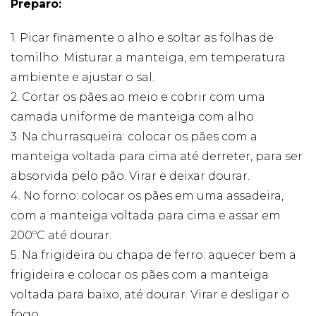
forma como o
Preparo:
site é utilizado.
1. Picar finamente o alho e soltar as folhas de
tomilho. Misturar a manteiga, em temperatura
Eu aceito os
Cookies de
ambiente e ajustar o sal.
Desempenho
2. Cortar os pães ao meio e cobrir com uma
Para que o
nosso site tenha
camada uniforme de manteiga com alho.
o melhor
3. Na churrasqueira: colocar os pães com a
desempenho
possível
manteiga voltada para cima até derreter, para ser
durante a sua
absorvida pelo pão. Virar e deixar dourar.
visita. Se
recusar estes
4. No forno: colocar os pães em uma assadeira,
cookies,
com a manteiga voltada para cima e assar em
algumas
funcionalidades
200ºC até dourar.
desaparecerão
do website.
5. Na frigideira ou chapa de ferro: aquecer bem a
frigideira e colocar os pães com a manteiga
voltada para baixo, até dourar. Virar e desligar o
Eu aceito
Cookies de
fogo.