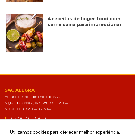
4 receitas de finger food com
carne suína para impressionar
SAC ALEGRA
Horário de Atendimento do SAC:
Segunda a Sexta, das 08h00 às 18h00
Sábado, das 08h00 às 15h00
0800 011 3500
sac@alegra.com.br
Utilizamos cookies para oferecer melhor experiência,