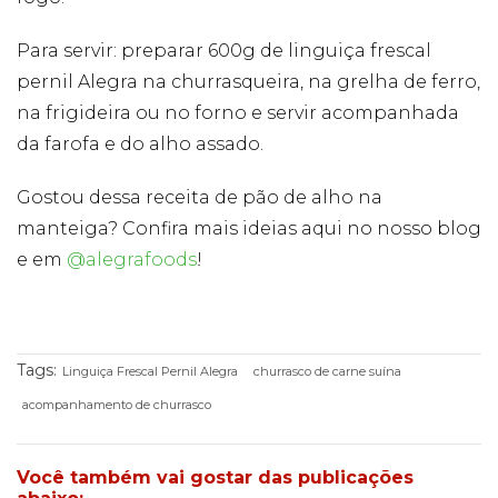
Publicidade
Ao compartilhar
Para servir: preparar 600g de linguiça frescal
seus interesses e
comportamento
pernil Alegra na churrasqueira, na grelha de ferro,
ao visitar nosso
na frigideira ou no forno e servir acompanhada
site, você
aumenta a
da farofa e do alho assado.
chance de ver
conteúdo e
ofertas
Gostou dessa receita de pão de alho na
personalizadas.
manteiga? Confira mais ideias aqui no nosso blog
e em
@alegrafoods
!
Tags:
Linguiça Frescal Pernil Alegra
churrasco de carne suína
acompanhamento de churrasco
Você também vai gostar das publicações