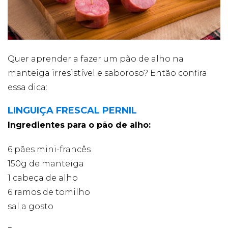
Cookies
Necessários
Quer aprender a fazer um pão de alho na
Estes cookies
não são
manteiga irresistível e saboroso? Então confira
opcionais. Eles
são necessários
essa dica:
para o
funcionamento
LINGUIÇA FRESCAL PERNIL
do site.
Ingredientes para o pão de alho:
Eu aceito os
6 pães mini-francês
Cookies de
150g de manteiga
Funcionalidade
Para que
1 cabeça de alho
possamos
6 ramos de tomilho
melhorar a
funcionalidade e
sal a gosto
estrutura do site,
com base na