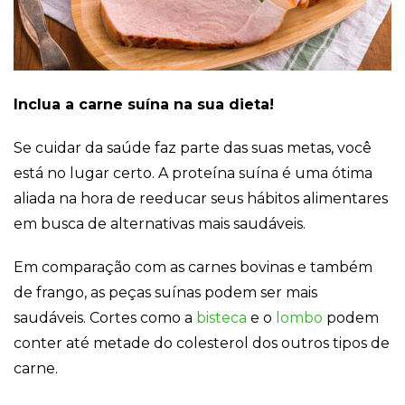
Cookies
Necessários
Inclua a carne suína na sua dieta!
Estes cookies
não são
opcionais. Eles
Se cuidar da saúde faz parte das suas metas, você
são necessários
para o
está no lugar certo. A proteína suína é uma ótima
funcionamento
aliada na hora de reeducar seus hábitos alimentares
do site.
em busca de alternativas mais saudáveis.
Eu aceito os
Em comparação com as carnes bovinas e também
Cookies de
de frango, as peças suínas podem ser mais
Funcionalidade
Para que
saudáveis. Cortes como a
bisteca
e o
lombo
podem
possamos
conter até metade do colesterol dos outros tipos de
melhorar a
funcionalidade e
carne.
estrutura do site,
com base na