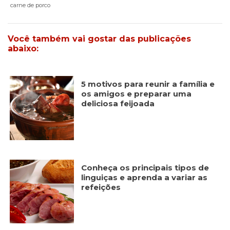
carne de porco
Publicidade
Ao compartilhar
seus interesses e
comportamento
Você também vai gostar das publicações
ao visitar nosso
abaixo:
site, você
aumenta a
chance de ver
conteúdo e
5 motivos para reunir a família e
ofertas
os amigos e preparar uma
personalizadas.
deliciosa feijoada
Conheça os principais tipos de
linguiças e aprenda a variar as
refeições