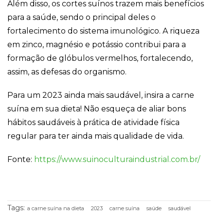
forma como o
Além disso, os cortes suínos trazem mais benefícios
site é utilizado.
para a saúde, sendo o principal deles o
fortalecimento do sistema imunológico. A riqueza
Eu aceito os
em zinco, magnésio e potássio contribui para a
Cookies de
formação de glóbulos vermelhos, fortalecendo,
Desempenho
Para que o
assim, as defesas do organismo.
nosso site tenha
o melhor
Para um 2023 ainda mais saudável, insira a carne
desempenho
possível
suína em sua dieta! Não esqueça de aliar bons
durante a sua
hábitos saudáveis à prática de atividade física
visita. Se
recusar estes
regular para ter ainda mais qualidade de vida.
cookies,
algumas
funcionalidades
Fonte:
https://www.suinoculturaindustrial.com.br/
desaparecerão
do website.
Eu aceito
Tags:
a carne suína na dieta
2023
carne suína
saúde
saudável
Cookies de