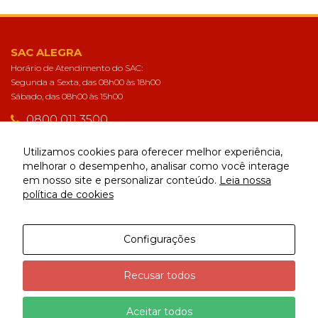
SAC ALEGRA
Horário de Atendimento do SAC:
Segunda a Sexta, das 08h00 às 18h00
Sábado, das 08h00 às 15h00
0800 011 3500
sac@alegra.com.br
Utilizamos cookies para oferecer melhor experiência,
melhorar o desempenho, analisar como você interage
em nosso site e personalizar conteúdo.
Leia nossa
CONECTE-SE
política de cookies
Configurações
Alegra | Todos os direitos reservados
Recusar todos
Aceitar todos