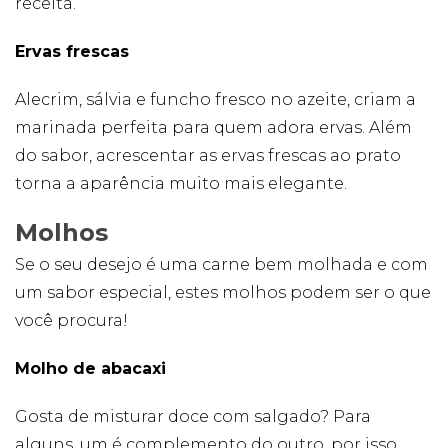
receita.
Publicidade
Ao compartilhar
seus interesses e
Ervas frescas
comportamento
ao visitar nosso
Alecrim, sálvia e funcho fresco no azeite, criam a
site, você
aumenta a
marinada perfeita para quem adora ervas. Além
chance de ver
do sabor, acrescentar as ervas frescas ao prato
conteúdo e
ofertas
torna a aparência muito mais elegante.
personalizadas.
Molhos
Se o seu desejo é uma carne bem molhada e com
um sabor especial, estes molhos podem ser o que
você procura!
Molho de abacaxi
Gosta de misturar doce com salgado? Para
alguns, um é complemento do outro, por isso,