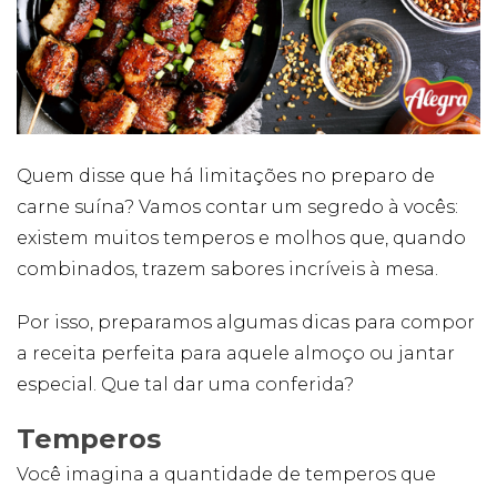
Cookies
Necessários
Estes cookies
não são
opcionais. Eles
Quem disse que há limitações no preparo de
são necessários
carne suína? Vamos contar um segredo à vocês:
para o
funcionamento
existem muitos temperos e molhos que, quando
do site.
combinados, trazem sabores incríveis à mesa.
Eu aceito os
Por isso, preparamos algumas dicas para compor
Cookies de
a receita perfeita para aquele almoço ou jantar
Funcionalidade
Para que
especial. Que tal dar uma conferida?
possamos
melhorar a
Temperos
funcionalidade e
estrutura do site,
Você imagina a quantidade de temperos que
com base na