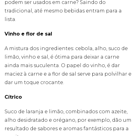
forma como o
podem ser usados em carne? Saindo do
site é utilizado.
tradicional, até mesmo bebidas entram para a
lista.
Eu aceito os
Cookies de
Vinho e flor de sal
Desempenho
Para que o
A mistura dos ingredientes: cebola, alho, suco de
nosso site tenha
o melhor
limão, vinho e sal, é ótima para deixar a carne
desempenho
ainda mais suculenta. O papel do vinho, é dar
possível
durante a sua
maciez à carne e a flor de sal serve para polvilhar e
visita. Se
recusar estes
dar um toque crocante.
cookies,
algumas
Cítrico
funcionalidades
desaparecerão
do website.
Suco de laranja e limão, combinados com azeite,
alho desidratado e orégano, por exemplo, dão um
resultado de sabores e aromas fantásticos para a
Eu aceito
Cookies de