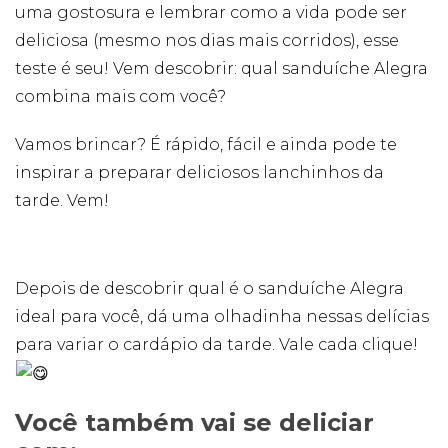
forma como o
uma gostosura e lembrar como a vida pode ser
site é utilizado.
deliciosa (mesmo nos dias mais corridos), esse
teste é seu! Vem descobrir: qual sanduíche Alegra
Eu aceito os
combina mais com você?
Cookies de
Desempenho
Vamos brincar? É rápido, fácil e ainda pode te
Para que o
nosso site tenha
inspirar a preparar deliciosos lanchinhos da
o melhor
desempenho
tarde. Vem!
possível
durante a sua
visita. Se
recusar estes
Depois de descobrir qual é o sanduíche Alegra
cookies,
algumas
ideal para você, dá uma olhadinha nessas delícias
funcionalidades
desaparecerão
para variar o cardápio da tarde. Vale cada clique!
do website.
Você também vai se deliciar
Eu aceito
Cookies de