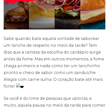
Cookies
Necessários
Estes cookies
não são
opcionais. Eles
Sabe quando bate aquela vontade de saborear
são necessários
um lanche de respeito no meio da tarde? Tem
para o
funcionamento
dias que a certeza da escolha do cardápio surge
do site.
antes da fome. Mas em outros momentos, a fome
chega primeiro e nada como ter um lanchinho
Eu aceito os
pronto e cheio de sabor como um sanduíche
Cookies de
Funcionalidade
Alegra com carne suína. O coração bate até mais
Para que
forte!
possamos
melhorar a
funcionalidade e
Se você é do time de pessoas que valoriza, e
estrutura do site,
muito, aquela pausa no meio da tarde para comer
com base na