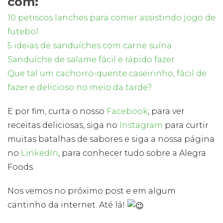
com
:
Publicidade
Ao compartilhar
10 petiscos lanches para comer assistindo jogo de
seus interesses e
futebol
comportamento
ao visitar nosso
5 ideias de sanduíches com carne suína
site, você
Sanduíche de salame fácil e rápido fazer
aumenta a
chance de ver
Que tal um cachorro-quente caseirinho, fácil de
conteúdo e
fazer e delicioso no meio da tarde?
ofertas
personalizadas.
E por fim, curta o nosso
Facebook
, para ver
receitas deliciosas, siga no
Instagram
para curtir
muitas batalhas de sabores e siga a nossa página
no
LinkedIn
, para conhecer tudo sobre a Alegra
Foods.
Nos vemos no próximo post e em algum
cantinho da internet. Até lá!