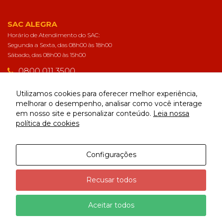
SAC ALEGRA
Horário de Atendimento do SAC:
Segunda a Sexta, das 08h00 às 18h00
Sábado, das 08h00 às 15h00
0800 011 3500
sac@alegra.com.br
Utilizamos cookies para oferecer melhor experiência,
melhorar o desempenho, analisar como você interage
em nosso site e personalizar conteúdo.
Leia nossa
CONECTE-SE
política de cookies
Configurações
Alegra | Todos os direitos reservados
Recusar todos
Aceitar todos