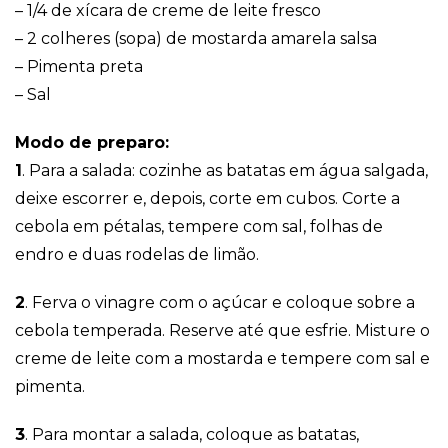
– 1/4 de xícara de creme de leite fresco
Publicidade
Ao compartilhar
– 2 colheres (sopa) de mostarda amarela salsa
seus interesses e
– Pimenta preta
comportamento
ao visitar nosso
– Sal
site, você
aumenta a
chance de ver
Modo de preparo:
conteúdo e
1
. Para a salada: cozinhe as batatas em água salgada,
ofertas
personalizadas.
deixe escorrer e, depois, corte em cubos. Corte a
cebola em pétalas, tempere com sal, folhas de
endro e duas rodelas de limão.
2
. Ferva o vinagre com o açúcar e coloque sobre a
cebola temperada. Reserve até que esfrie. Misture o
creme de leite com a mostarda e tempere com sal e
pimenta.
3
. Para montar a salada, coloque as batatas,