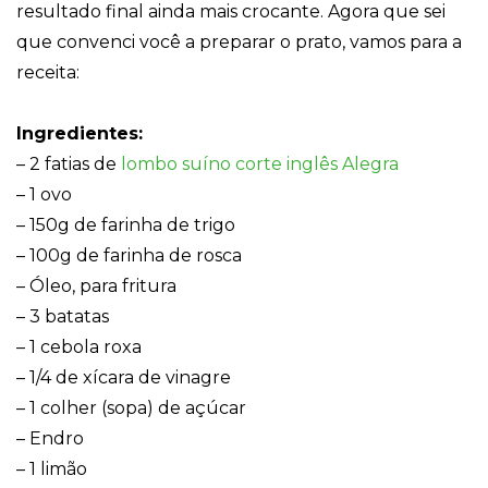
forma como o
resultado final ainda mais crocante. Agora que sei
site é utilizado.
que convenci você a preparar o prato, vamos para a
receita:
Eu aceito os
Cookies de
Ingredientes:
Desempenho
Para que o
– 2 fatias de
lombo suíno corte inglês Alegra
nosso site tenha
– 1 ovo
o melhor
desempenho
– 150g de farinha de trigo
possível
durante a sua
– 100g de farinha de rosca
visita. Se
– Óleo, para fritura
recusar estes
cookies,
– 3 batatas
algumas
– 1 cebola roxa
funcionalidades
desaparecerão
– 1/4 de xícara de vinagre
do website.
– 1 colher (sopa) de açúcar
– Endro
Eu aceito
– 1 limão
Cookies de