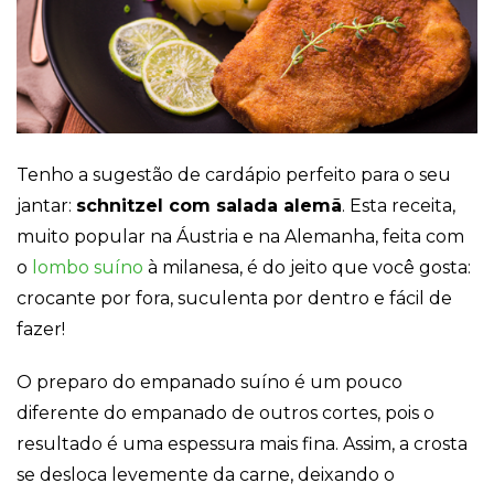
Cookies
Necessários
Estes cookies
não são
opcionais. Eles
Tenho a sugestão de cardápio perfeito para o seu
são necessários
jantar:
schnitzel com salada alemã
. Esta receita,
para o
funcionamento
muito popular na Áustria e na Alemanha, feita com
do site.
o
lombo suíno
à milanesa, é do jeito que você gosta:
crocante por fora, suculenta por dentro e fácil de
Eu aceito os
fazer!
Cookies de
Funcionalidade
Para que
O preparo do empanado suíno é um pouco
possamos
diferente do empanado de outros cortes, pois o
melhorar a
funcionalidade e
resultado é uma espessura mais fina. Assim, a crosta
estrutura do site,
se desloca levemente da carne, deixando o
com base na