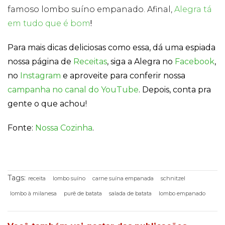
famoso lombo suíno empanado. Afinal,
Alegra tá
em tudo que é bom
!
Para mais dicas deliciosas como essa, dá uma espiada
nossa página de
Receitas
, siga a Alegra no
Facebook
,
no
Instagram
e aproveite para conferir nossa
campanha no canal do YouTube
. Depois, conta pra
gente o que achou!
Fonte:
Nossa Cozinha
.
Tags:
receita
lombo suíno
carne suína empanada
schnitzel
lombo à milanesa
purê de batata
salada de batata
lombo empanado