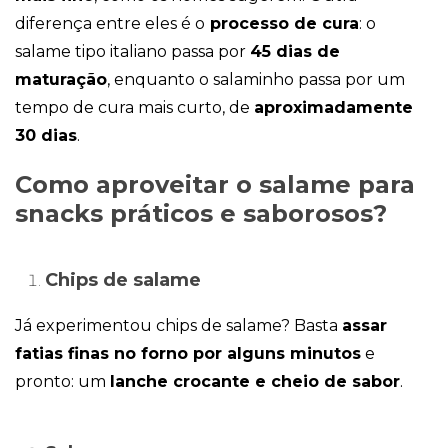
Publicidade
diferença entre eles é o
processo de cura
: o
Ao compartilhar
seus interesses e
salame tipo italiano passa por
45 dias de
comportamento
maturação
, enquanto o salaminho passa por um
ao visitar nosso
site, você
tempo de cura mais curto, de
aproximadamente
aumenta a
30 dias
.
chance de ver
conteúdo e
ofertas
Como aproveitar o salame para
personalizadas.
snacks práticos e saborosos?
Chips de salame
Já experimentou chips de salame? Basta
assar
fatias finas no forno por alguns minutos
e
pronto: um
lanche crocante e cheio de sabor
.