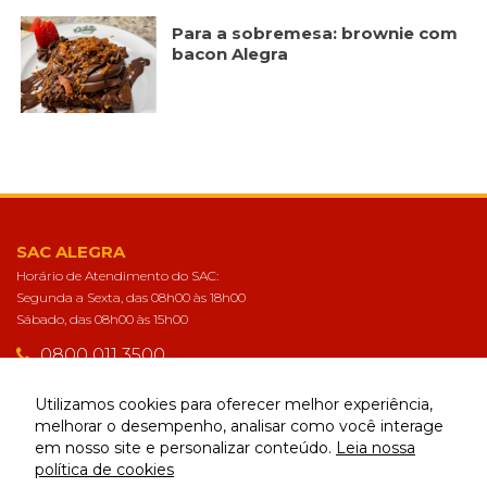
Para a sobremesa: brownie com
bacon Alegra
SAC ALEGRA
Horário de Atendimento do SAC:
Segunda a Sexta, das 08h00 às 18h00
Sábado, das 08h00 às 15h00
0800 011 3500
sac@alegra.com.br
Utilizamos cookies para oferecer melhor experiência,
melhorar o desempenho, analisar como você interage
em nosso site e personalizar conteúdo.
Leia nossa
CONECTE-SE
política de cookies