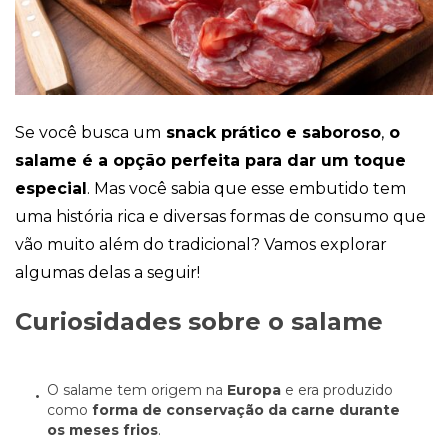
Cookies
Necessários
Estes cookies
Se você busca um
snack prático e saboroso
,
o
não são
opcionais. Eles
salame é a opção perfeita para dar um toque
são necessários
para o
especial
. Mas você sabia que esse embutido tem
funcionamento
uma história rica e diversas formas de consumo que
do site.
vão muito além do tradicional? Vamos explorar
algumas delas a seguir!
Eu aceito os
Cookies de
Curiosidades sobre o salame
Funcionalidade
Para que
possamos
melhorar a
O salame tem origem na
Europa
e era produzido
funcionalidade e
como
forma de conservação da carne durante
estrutura do site,
os meses frios
.
com base na