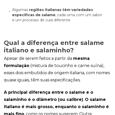
forma como o
site é utilizado.
Algumas
regiões italianas têm variedades
específicas de salame
, cada uma com um sabor
e um processo de cura diferente.
Eu aceito os
Cookies de
Desempenho
Para que o
Qual a diferença entre salame
nosso site tenha
o melhor
italiano e salaminho?
desempenho
possível
Apesar de serem feitos a partir da
mesma
durante a sua
visita. Se
formulação
(mistura de toucinho e carne suína),
recusar estes
esses dois embutidos de origem italiana, com nomes
cookies,
algumas
quase iguais, têm suas especificações.
funcionalidades
desaparecerão
A principal diferença entre o salame e o
do website.
salaminho é o diâmetro (ou calibre)
.
O salame
italiano é mais grosso, enquanto o salaminho é
Eu aceito
Cookies de
mais fino
, como os nomes sugerem. Outra