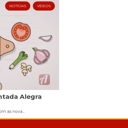
NOTÍCIAS
VÍDEOS
Cookies
Necessários
Estes cookies
não são
opcionais. Eles
são necessários
para o
funcionamento
do site.
Eu aceito os
Cookies de
Funcionalidade
ntada Alegra
Para que
possamos
melhorar a
om as nova...
funcionalidade e
estrutura do site,
com base na