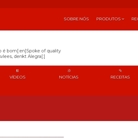
SOBRE NÓS
PRODUTOS
RE
so é bom[:en]Spoke of quality
vlees, denkt Alegra[:]
VÍDEOS
NOTÍCIAS
RECEITAS