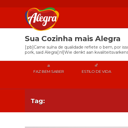
Sua Cozinha mais Alegra
[:pb]Carne suína de qualidade reflete o bem, por is
pork, said Alegra[:nl]Wie denkt aan kwaliteitsvarkens
FAZ BEM SABER
ESTILO DE VIDA
Tag: