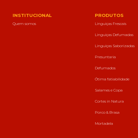
forma como o
site é utilizado.
INSTITUCIONAL
PRODUTOS
Quem somos
Linguiças Frescais
Eu aceito os
Cookies de
Linguiças Defumadas
Desempenho
Para que o
Linguiças Saborizadas
nosso site tenha
o melhor
Presuntaria
desempenho
possível
Defumados
durante a sua
visita. Se
Ótima fatiabilidade
recusar estes
cookies,
Salames e Copa
algumas
funcionalidades
Cortes in Natura
desaparecerão
do website.
Porco & Brasa
Mortadela
Eu aceito
Cookies de