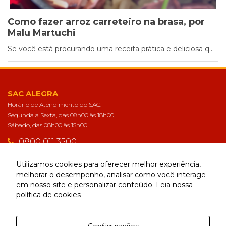
forma como o
site é utilizado.
Como fazer arroz carreteiro na brasa, por
Malu Martuchi
Eu aceito os
Se você está procurando uma receita prática e deliciosa q...
Cookies de
Desempenho
Para que o
nosso site tenha
o melhor
SAC ALEGRA
desempenho
Horário de Atendimento do SAC:
possível
Segunda a Sexta, das 08h00 às 18h00
durante a sua
Sábado, das 08h00 às 15h00
visita. Se
recusar estes
0800 011 3500
cookies,
algumas
sac@alegra.com.br
funcionalidades
Utilizamos cookies para oferecer melhor experiência,
desaparecerão
melhorar o desempenho, analisar como você interage
do website.
em nosso site e personalizar conteúdo.
Leia nossa
CONECTE-SE
política de cookies
Eu aceito
Cookies de