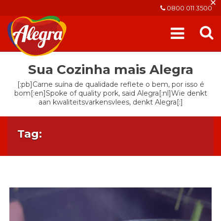
×
0800 011 3500
Sua Cozinha mais Alegra
[:pb]Carne suína de qualidade reflete o bem, por isso é
bom[:en]Spoke of quality pork, said Alegra[:nl]Wie denkt
aan kwaliteitsvarkensvlees, denkt Alegra[:]
Tag: