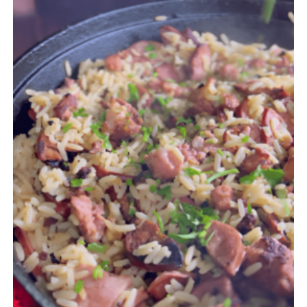
Cookies
Necessários
Estes cookies
não são
opcionais. Eles
são necessários
para o
funcionamento
do site.
Eu aceito os
Cookies de
Funcionalidade
Para que
possamos
melhorar a
funcionalidade e
estrutura do site,
com base na