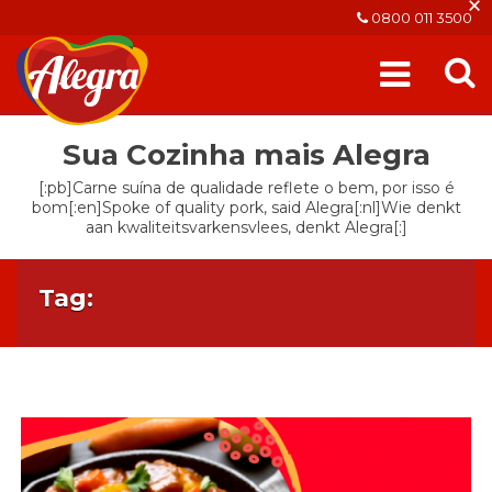
×
0800 011 3500
Sua Cozinha mais Alegra
[:pb]Carne suína de qualidade reflete o bem, por isso é
bom[:en]Spoke of quality pork, said Alegra[:nl]Wie denkt
aan kwaliteitsvarkensvlees, denkt Alegra[:]
Tag: