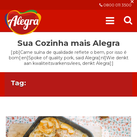
×
0800 011 3500
Sua Cozinha mais Alegra
[:pb]Carne suína de qualidade reflete o bem, por isso é
bom[:en]Spoke of quality pork, said Alegra[:nl]Wie denkt
aan kwaliteitsvarkensvlees, denkt Alegra[:]
Tag: