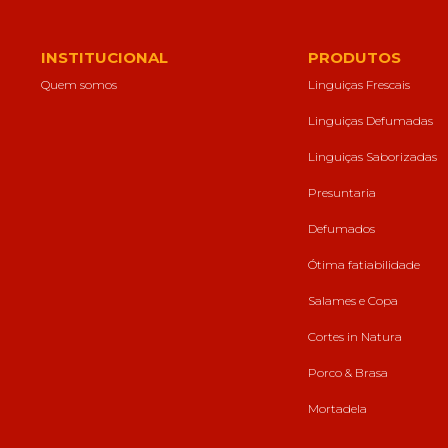
forma como o
site é utilizado.
INSTITUCIONAL
PRODUTOS
Quem somos
Linguiças Frescais
Eu aceito os
Cookies de
Linguiças Defumadas
Desempenho
Para que o
Linguiças Saborizadas
nosso site tenha
o melhor
Presuntaria
desempenho
possível
Defumados
durante a sua
visita. Se
Ótima fatiabilidade
recusar estes
cookies,
Salames e Copa
algumas
funcionalidades
Cortes in Natura
desaparecerão
do website.
Porco & Brasa
Mortadela
Eu aceito
Cookies de