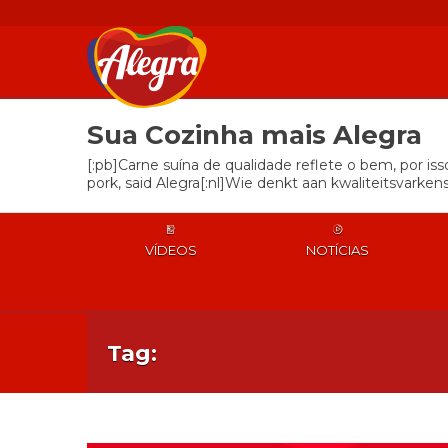
Sua Cozinha mais Alegra
[:pb]Carne suína de qualidade reflete o bem, por is
pork, said Alegra[:nl]Wie denkt aan kwaliteitsvarkens
VÍDEOS
NOTÍCIAS
Tag: