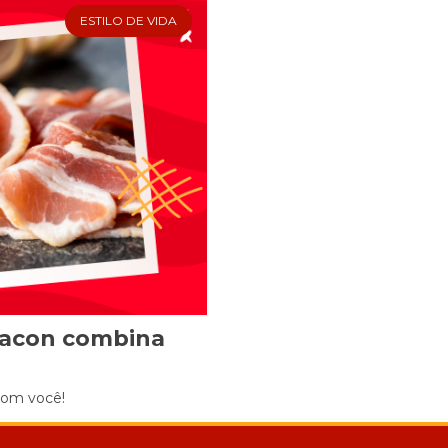
ESTILO DE VIDA
Cookies
Necessários
Estes cookies
não são
opcionais. Eles
são necessários
para o
funcionamento
do site.
Eu aceito os
Cookies de
Funcionalidade
bacon combina
Para que
possamos
melhorar a
com você!
funcionalidade e
estrutura do site,
com base na