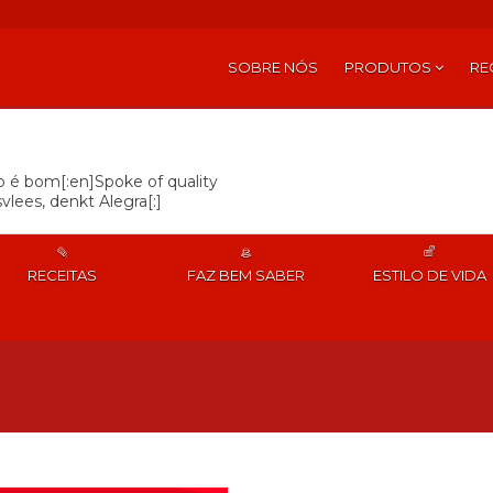
SOBRE NÓS
PRODUTOS
RE
so é bom[:en]Spoke of quality
vlees, denkt Alegra[:]
RECEITAS
FAZ BEM SABER
ESTILO DE VIDA