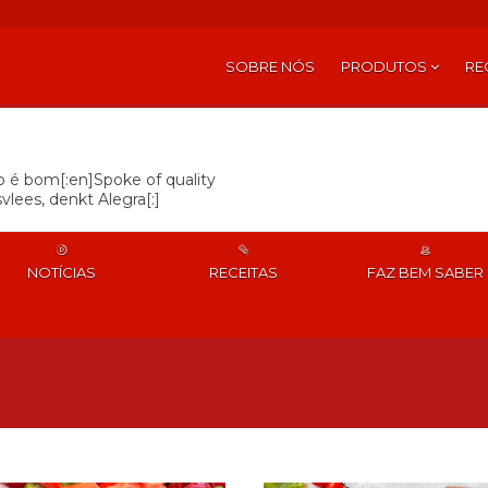
SOBRE NÓS
PRODUTOS
RE
so é bom[:en]Spoke of quality
vlees, denkt Alegra[:]
NOTÍCIAS
RECEITAS
FAZ BEM SABER