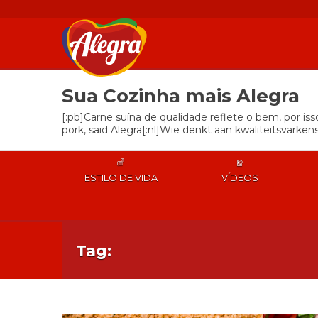
Sua Cozinha mais Alegra
[:pb]Carne suína de qualidade reflete o bem, por is
pork, said Alegra[:nl]Wie denkt aan kwaliteitsvarkens
ESTILO DE VIDA
VÍDEOS
Tag: