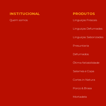
forma como o
site é utilizado.
INSTITUCIONAL
PRODUTOS
Quem somos
Linguiças Frescais
Eu aceito os
Cookies de
Linguiças Defumadas
Desempenho
Para que o
Linguiças Saborizadas
nosso site tenha
o melhor
Presuntaria
desempenho
possível
Defumados
durante a sua
visita. Se
Ótima fatiabilidade
recusar estes
cookies,
Salames e Copa
algumas
funcionalidades
Cortes in Natura
desaparecerão
do website.
Porco & Brasa
Mortadela
Eu aceito
Cookies de