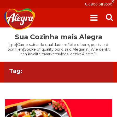
×
0800 011 3500
Sua Cozinha mais Alegra
[:pb]Carne suína de qualidade reflete o bem, por isso é
bom[:en]Spoke of quality pork, said Alegra[:nl]Wie denkt
aan kwaliteitsvarkensvlees, denkt Alegra[:]
Tag: