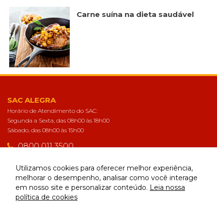
forma como o
site é utilizado.
Carne suína na dieta saudável
Eu aceito os
Cookies de
Desempenho
Para que o
nosso site tenha
o melhor
desempenho
SAC ALEGRA
possível
Horário de Atendimento do SAC:
durante a sua
Segunda a Sexta, das 08h00 às 18h00
visita. Se
recusar estes
Sábado, das 08h00 às 15h00
cookies,
0800 011 3500
algumas
funcionalidades
sac@alegra.com.br
desaparecerão
Utilizamos cookies para oferecer melhor experiência,
do website.
melhorar o desempenho, analisar como você interage
em nosso site e personalizar conteúdo.
Leia nossa
CONECTE-SE
política de cookies
Eu aceito
Cookies de