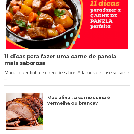
Cookies
Necessários
Estes cookies
não são
opcionais. Eles
são necessários
11 dicas para fazer uma carne de panela
para o
funcionamento
mais saborosa
do site.
Macia, quentinha e cheia de sabor. A famosa e caseira carne
...
Eu aceito os
Cookies de
Mas afinal, a carne suína é
Funcionalidade
vermelha ou branca?
Para que
possamos
melhorar a
funcionalidade e
estrutura do site,
com base na