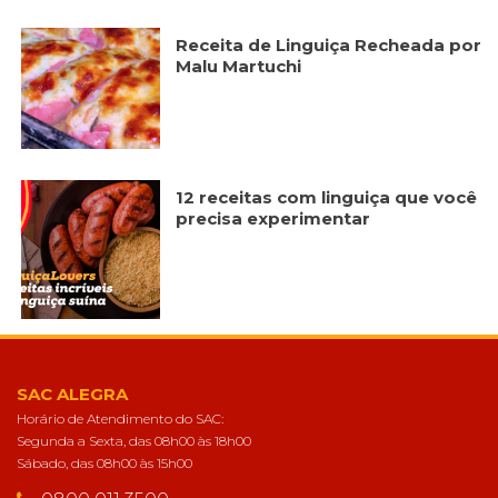
forma como o
site é utilizado.
Receita de Linguiça Recheada por
Malu Martuchi
Eu aceito os
Cookies de
Desempenho
Para que o
nosso site tenha
12 receitas com linguiça que você
o melhor
precisa experimentar
desempenho
possível
durante a sua
visita. Se
recusar estes
cookies,
algumas
funcionalidades
desaparecerão
SAC ALEGRA
do website.
Horário de Atendimento do SAC:
Segunda a Sexta, das 08h00 às 18h00
Sábado, das 08h00 às 15h00
Eu aceito
Cookies de