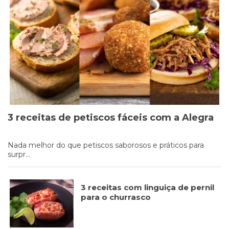
Cookies
Necessários
Estes cookies
não são
opcionais. Eles
são necessários
para o
funcionamento
do site.
3 receitas de petiscos fáceis com a Alegra
Nada melhor do que petiscos saborosos e práticos para
Eu aceito os
surpr...
Cookies de
Funcionalidade
Para que
possamos
3 receitas com linguiça de pernil
melhorar a
para o churrasco
funcionalidade e
estrutura do site,
com base na