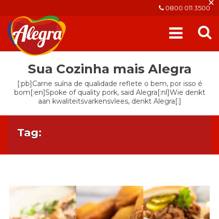
×
0800 011 3500
Sua Cozinha mais Alegra
[:pb]Carne suína de qualidade reflete o bem, por isso é
bom[:en]Spoke of quality pork, said Alegra[:nl]Wie denkt
aan kwaliteitsvarkensvlees, denkt Alegra[:]
Tag: