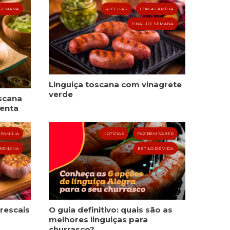
 SEMANA
RECEITAS
COM A FAMÍLIA
FINAL DE SEMANA
Linguiça toscana com vinagrete
verde
oscana
menta
 FAMÍLIA
NOTÍCIAS
FAZ BEM SABER
 SEMANA
ESTILO DE VIDA
frescais
O guia definitivo: quais são as
melhores linguiças para
churrasco?