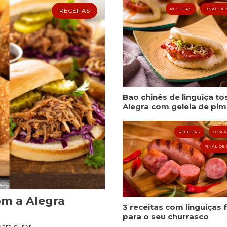
RECEITAS
FINAL DE
RECEITAS
Cookies
Necessários
Estes cookies
não são
opcionais. Eles
são necessários
para o
Bao chinês de linguiça t
funcionamento
Alegra com geleia de pi
do site.
RECEITAS
COM A
Eu aceito os
FINAL DE
Cookies de
Funcionalidade
Para que
possamos
melhorar a
om a Alegra
funcionalidade e
3 receitas com linguiças 
estrutura do site,
para o seu churrasco
com base na