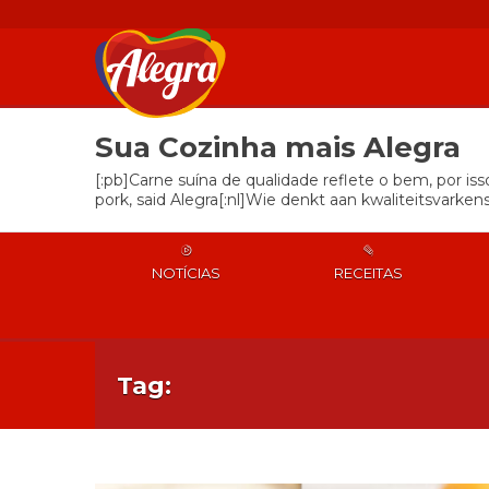
Sua Cozinha mais Alegra
[:pb]Carne suína de qualidade reflete o bem, por is
pork, said Alegra[:nl]Wie denkt aan kwaliteitsvarkens
NOTÍCIAS
RECEITAS
Tag: