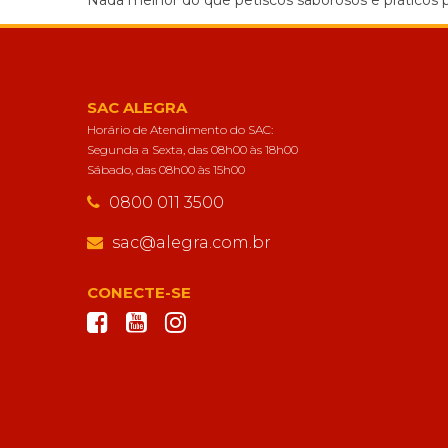
Nada melhor do que petiscos saborosos e práticos pa
SAC ALEGRA
Horário de Atendimento do SAC:
Segunda a Sexta, das 08h00 às 18h00
Sábado, das 08h00 às 15h00
0800 011 3500
sac@alegra.com.br
CONECTE-SE