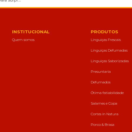
ra surpr...
forma como o
site é utilizado.
Eu aceito os
Cookies de
INSTITUCIONAL
PRODUTOS
Desempenho
Quem somos
Linguiças Frescais
Para que o
nosso site tenha
Linguiças Defumadas
o melhor
desempenho
Linguiças Saborizadas
possível
durante a sua
Presuntaria
visita. Se
recusar estes
Defumados
cookies,
algumas
Ótima fatiabilidade
funcionalidades
desaparecerão
Salames e Copa
do website.
Cortes in Natura
Porco & Brasa
Eu aceito
Cookies de