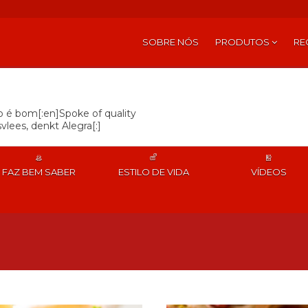
SOBRE NÓS
PRODUTOS
RE
so é bom[:en]Spoke of quality
vlees, denkt Alegra[:]
FAZ BEM SABER
ESTILO DE VIDA
VÍDEOS