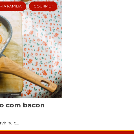
 A FAMÍLIA
GOURMET
Cookies
Necessários
Estes cookies
não são
opcionais. Eles
são necessários
para o
funcionamento
do site.
Eu aceito os
Cookies de
Funcionalidade
Para que
o com bacon
possamos
melhorar a
funcionalidade e
ir na c...
estrutura do site,
com base na