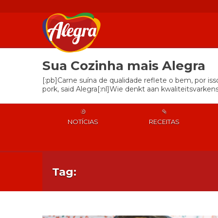
Sua Cozinha mais Alegra
[:pb]Carne suína de qualidade reflete o bem, por is
pork, said Alegra[:nl]Wie denkt aan kwaliteitsvarkens
NOTÍCIAS
RECEITAS
Tag: