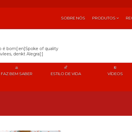
SOBRE NÓS
PRODUTOS
RE
so é bom[:en]Spoke of quality
vlees, denkt Alegra[:]
FAZ BEM SABER
ESTILO DE VIDA
VÍDEOS