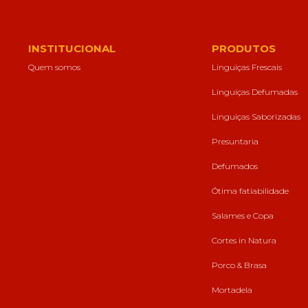
forma como o
site é utilizado.
INSTITUCIONAL
PRODUTOS
Eu aceito os
Quem somos
Linguiças Frescais
Cookies de
Desempenho
Linguiças Defumadas
Para que o
nosso site tenha
Linguiças Saborizadas
o melhor
desempenho
Presuntaria
possível
durante a sua
Defumados
visita. Se
recusar estes
Ótima fatiabilidade
cookies,
algumas
Salames e Copa
funcionalidades
desaparecerão
Cortes in Natura
do website.
Porco & Brasa
Mortadela
Eu aceito
Cookies de