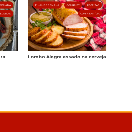
 SEMANA
FINAL DE SEMANA
GOURMET
RECEITAS
ECEITAS
COM A FAMÍLIA
ra
Lombo Alegra assado na cerveja