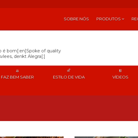
SOBRE NÓS
PRODUTOS
RE
so é bom[:en]Spoke of quality
vlees, denkt Alegra[:]
FAZ BEM SABER
ESTILO DE VIDA
VÍDEOS