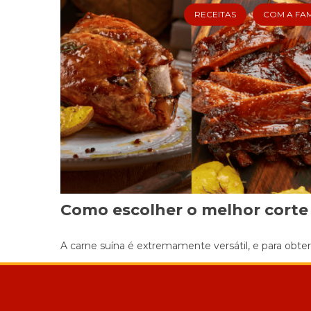
RECEITAS
COM A FAM
Como escolher o melhor corte
A carne suína é extremamente versátil, e para obter 