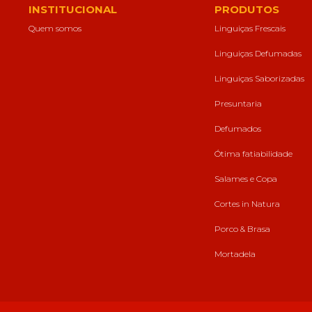
forma como o
INSTITUCIONAL
PRODUTOS
site é utilizado.
Quem somos
Linguiças Frescais
Linguiças Defumadas
Eu aceito os
Cookies de
Linguiças Saborizadas
Desempenho
Para que o
Presuntaria
nosso site tenha
o melhor
Defumados
desempenho
possível
Ótima fatiabilidade
durante a sua
visita. Se
Salames e Copa
recusar estes
cookies,
Cortes in Natura
algumas
funcionalidades
Porco & Brasa
desaparecerão
do website.
Mortadela
Eu aceito
Cookies de