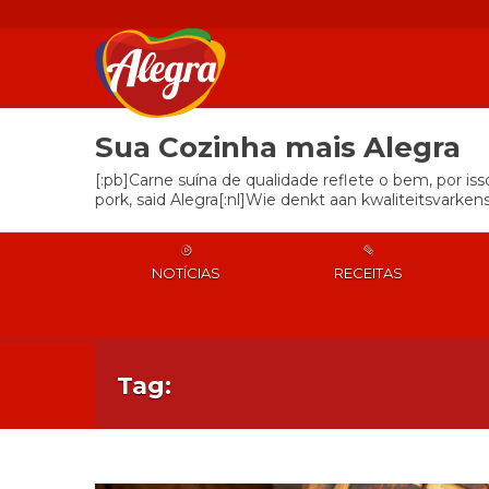
Sua Cozinha mais Alegra
[:pb]Carne suína de qualidade reflete o bem, por is
pork, said Alegra[:nl]Wie denkt aan kwaliteitsvarkens
NOTÍCIAS
RECEITAS
Tag: