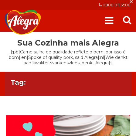
×
0800 011 3500
Sua Cozinha mais Alegra
[:pb]Carne suína de qualidade reflete o bem, por isso é
bom[:en]Spoke of quality pork, said Alegra[:nl]Wie denkt
aan kwaliteitsvarkensvlees, denkt Alegra[:]
Tag: