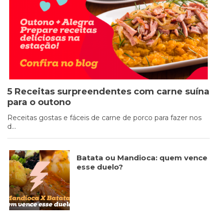
Cookies
Necessários
Estes cookies
não são
opcionais. Eles
são necessários
5 Receitas surpreendentes com carne suína
para o
funcionamento
para o outono
do site.
Receitas gostas e fáceis de carne de porco para fazer nos
d...
Eu aceito os
Cookies de
Batata ou Mandioca: quem vence
Funcionalidade
esse duelo?
Para que
possamos
melhorar a
funcionalidade e
estrutura do site,
com base na