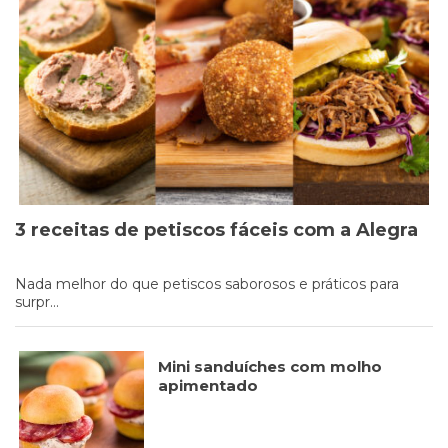
Cookies
Necessários
Estes cookies
não são
opcionais. Eles
são necessários
para o
funcionamento
do site.
3 receitas de petiscos fáceis com a Alegra
Nada melhor do que petiscos saborosos e práticos para
Eu aceito os
surpr...
Cookies de
Funcionalidade
Para que
possamos
Mini sanduíches com molho
melhorar a
apimentado
funcionalidade e
estrutura do site,
com base na