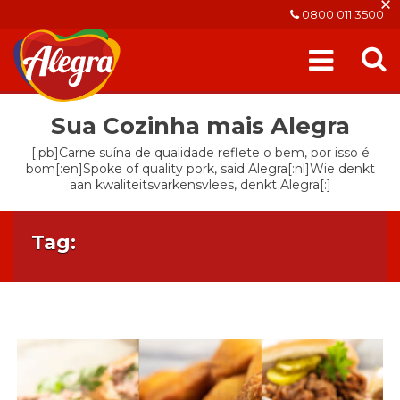
×
0800 011 3500
Sua Cozinha mais Alegra
[:pb]Carne suína de qualidade reflete o bem, por isso é
bom[:en]Spoke of quality pork, said Alegra[:nl]Wie denkt
aan kwaliteitsvarkensvlees, denkt Alegra[:]
Tag: