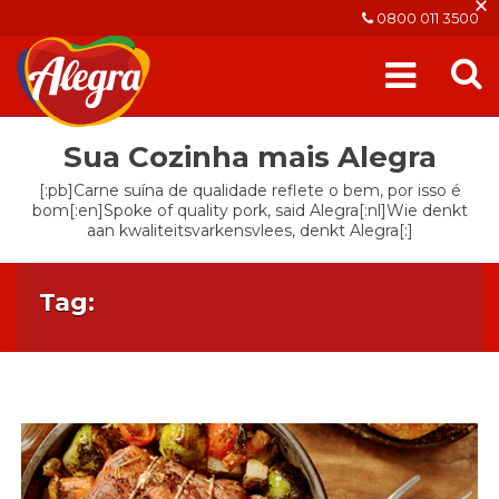
×
0800 011 3500
Sua Cozinha mais Alegra
[:pb]Carne suína de qualidade reflete o bem, por isso é
bom[:en]Spoke of quality pork, said Alegra[:nl]Wie denkt
aan kwaliteitsvarkensvlees, denkt Alegra[:]
Tag: