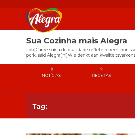
Sua Cozinha mais Alegra
[:pb]Carne suína de qualidade reflete o bem, por is
pork, said Alegra[:nl]Wie denkt aan kwaliteitsvarkens
NOTÍCIAS
RECEITAS
Tag: