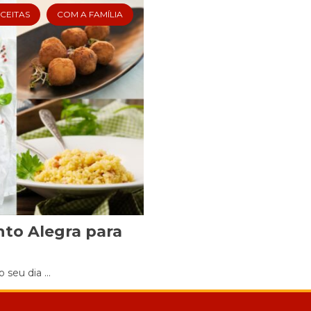
CEITAS
COM A FAMÍLIA
Cookies
Necessários
Estes cookies
não são
opcionais. Eles
são necessários
para o
funcionamento
do site.
Eu aceito os
Cookies de
Funcionalidade
nto Alegra para
Para que
possamos
melhorar a
seu dia ...
funcionalidade e
estrutura do site,
com base na