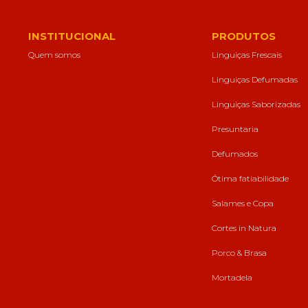
forma como o
site é utilizado.
INSTITUCIONAL
PRODUTOS
Quem somos
Linguiças Frescais
Eu aceito os
Cookies de
Linguiças Defumadas
Desempenho
Para que o
Linguiças Saborizadas
nosso site tenha
o melhor
Presuntaria
desempenho
possível
Defumados
durante a sua
visita. Se
Ótima fatiabilidade
recusar estes
cookies,
Salames e Copa
algumas
funcionalidades
Cortes in Natura
desaparecerão
do website.
Porco & Brasa
Mortadela
Eu aceito
Cookies de