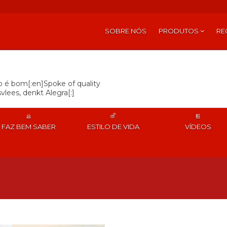
SOBRE NÓS
PRODUTOS
RE
so é bom[:en]Spoke of quality
vlees, denkt Alegra[:]
FAZ BEM SABER
ESTILO DE VIDA
VÍDEOS