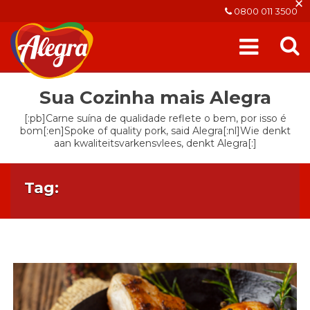
×
0800 011 3500
Sua Cozinha mais Alegra
[:pb]Carne suína de qualidade reflete o bem, por isso é
bom[:en]Spoke of quality pork, said Alegra[:nl]Wie denkt
aan kwaliteitsvarkensvlees, denkt Alegra[:]
Tag: