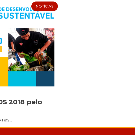
NOTÍCIAS
Cookies
Necessários
Estes cookies
não são
opcionais. Eles
são necessários
para o
funcionamento
do site.
Eu aceito os
Cookies de
Funcionalidade
DS 2018 pelo
Para que
possamos
melhorar a
nas...
funcionalidade e
estrutura do site,
com base na