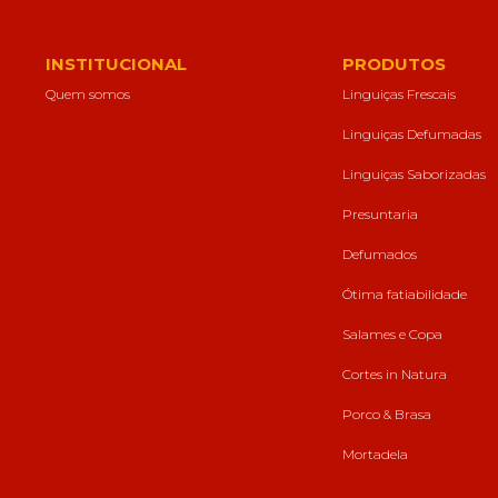
forma como o
site é utilizado.
INSTITUCIONAL
PRODUTOS
Quem somos
Linguiças Frescais
Eu aceito os
Cookies de
Linguiças Defumadas
Desempenho
Para que o
Linguiças Saborizadas
nosso site tenha
o melhor
Presuntaria
desempenho
possível
Defumados
durante a sua
visita. Se
Ótima fatiabilidade
recusar estes
cookies,
Salames e Copa
algumas
funcionalidades
Cortes in Natura
desaparecerão
do website.
Porco & Brasa
Mortadela
Eu aceito
Cookies de