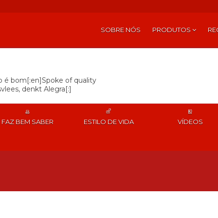
SOBRE NÓS
PRODUTOS
RE
so é bom[:en]Spoke of quality
vlees, denkt Alegra[:]
FAZ BEM SABER
ESTILO DE VIDA
VÍDEOS