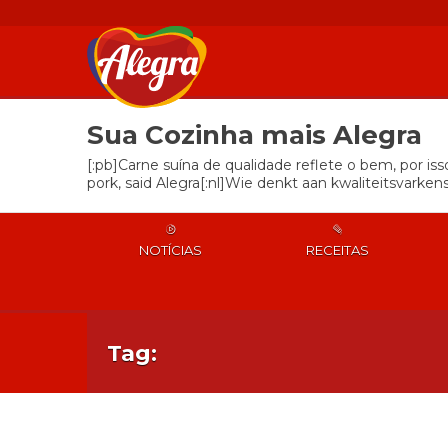
Sua Cozinha mais Alegra
[:pb]Carne suína de qualidade reflete o bem, por is
pork, said Alegra[:nl]Wie denkt aan kwaliteitsvarkens
NOTÍCIAS
RECEITAS
Tag: