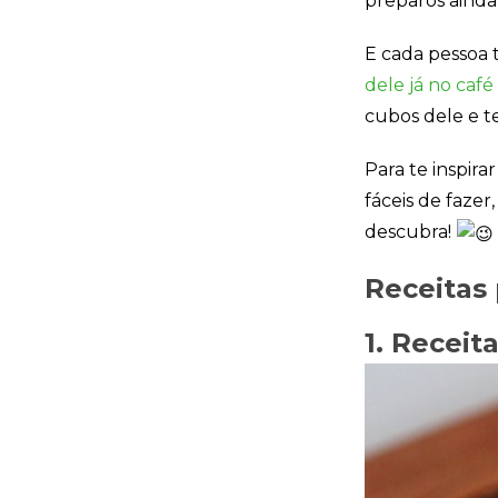
preparos ainda
E cada pessoa 
dele já no caf
cubos dele e 
Para te inspira
fáceis de fazer
descubra!
Receitas
1. Receit