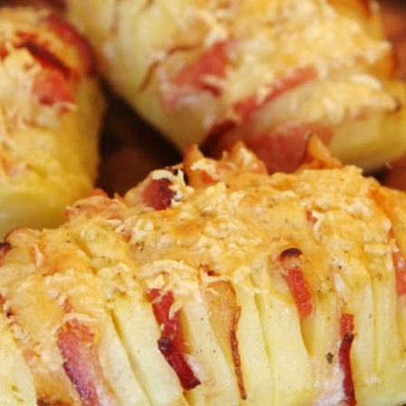
Publicidade
Ao compartilhar
seus interesses e
comportamento
ao visitar nosso
site, você
aumenta a
chance de ver
conteúdo e
ofertas
personalizadas.