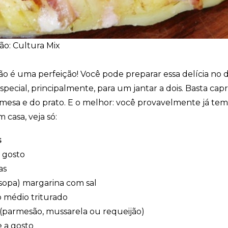
o: Cultura Mix
o é uma perfeição! Você pode preparar essa delícia no di
pecial, principalmente, para um jantar a dois. Basta capr
sa e do prato. E o melhor: você provavelmente já tem
 casa, veja só:
s
 gosto
as
 sopa) margarina com sal
o médio triturado
 (parmesão, mussarela ou requeijão)
e a gosto