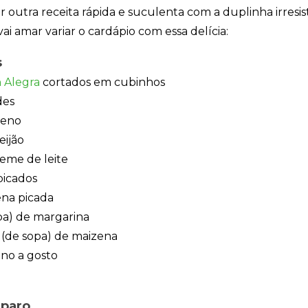
 outra receita rápida e suculenta com a duplinha irresis
vai amar variar o cardápio com essa delícia:
s
 Alegra
cortados em cubinhos
des
ueno
eijão
reme de leite
picados
ena picada
opa) de margarina
a (de sopa) de maizena
no a gosto
eparo