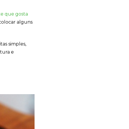
e que gosta
colocar alguns
tas simples,
tura e