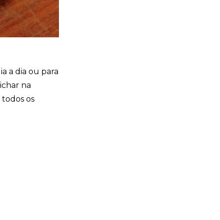
a a dia ou para
ichar na
 todos os