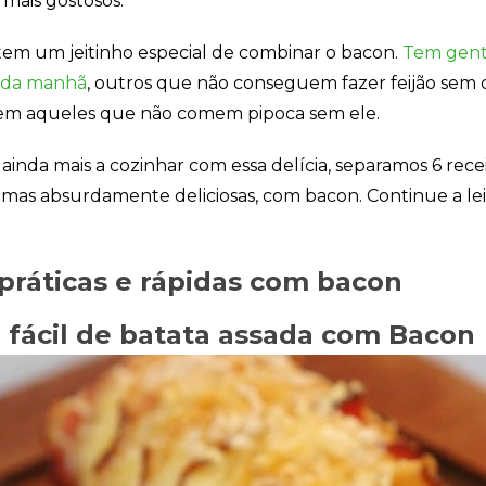
 mais gostosos.
forma como o
site é utilizado.
tem um jeitinho especial de combinar o bacon.
Tem gent
é da manhã
, outros que não conseguem fazer feijão sem 
Eu aceito os
tem aqueles que não comem pipoca sem ele.
Cookies de
Desempenho
Para que o
r ainda mais a cozinhar com essa delícia, separamos 6 recei
nosso site tenha
o melhor
, mas absurdamente deliciosas, com bacon. Continue a lei
desempenho
possível
durante a sua
visita. Se
 práticas e rápidas com bacon
recusar estes
cookies,
a fácil de batata assada com Bacon
algumas
funcionalidades
desaparecerão
do website.
Eu aceito
Cookies de