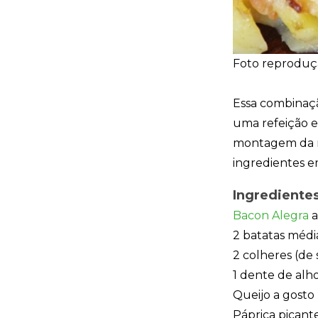
Foto reproduçã
Essa combinaçã
uma refeição es
montagem da me
ingredientes em
Ingrediente
Bacon Alegra
a
2 batatas médi
2 colheres (de
1 dente de alh
Queijo a gosto
Páprica picant