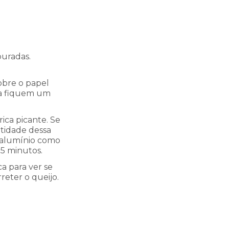
ouradas.
sobre o papel
ta fiquem um
ica picante. Se
ntidade dessa
l alumínio como
15 minutos.
a para ver se
rreter o queijo.