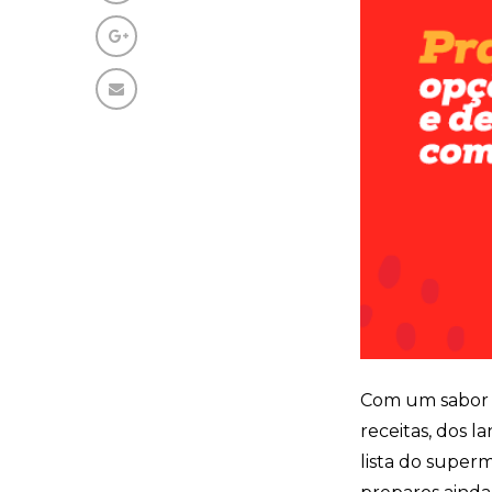
Com um sabor ú
receitas, dos l
lista do super