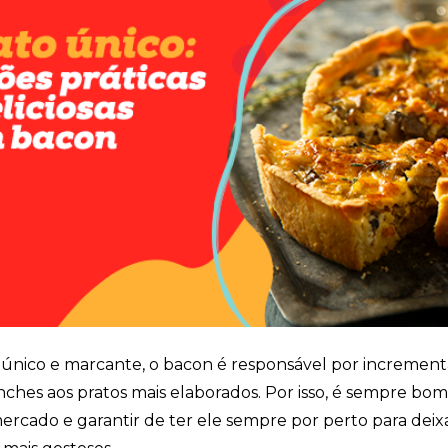
Cookies
Necessários
Estes cookies
não são
opcionais. Eles
são necessários
para o
funcionamento
do site.
Eu aceito os
Cookies de
Funcionalidade
Para que
possamos
nico e marcante, o bacon é responsável por incrementa
melhorar a
anches aos pratos mais elaborados. Por isso, é sempre bom
funcionalidade e
estrutura do site,
mercado e garantir de ter ele sempre por perto para deix
com base na