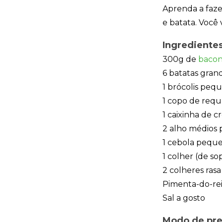
Aprenda a fazer
e batata. Você 
Ingrediente
300g de
bacon
6 batatas gran
1 brócolis peq
1 copo de requ
1 caixinha de c
2 alho médios 
1 cebola pequ
1 colher (de s
2 colheres ras
Pimenta-do-rei
Sal a gosto
Modo de pr