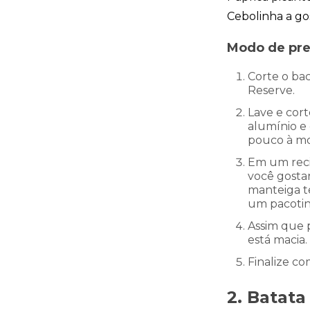
Cebolinha a go
Modo de pr
Corte o bac
Reserve.
Lave e cort
alumínio e
pouco à mo
Em um recip
você gosta
manteiga t
um pacotin
Assim que p
está macia.
Finalize co
2.
Batata