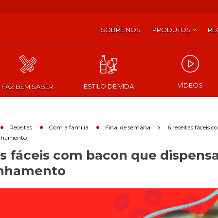
SOBRE NÓS
PRODUTOS
RE
VÍDEOS
ESTILO DE VIDA
FAZ BEM SABER
Receitas
Com a família
Final de semana
6 receitas fáceis 
nhamento
as fáceis com bacon que dispen
nhamento