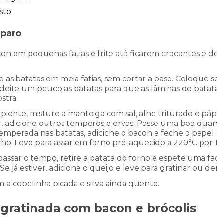
sto
eparo
on em pequenas fatias e frite até ficarem crocantes e d
e as batatas em meia fatias, sem cortar a base. Coloque 
 deite um pouco as batatas para que as lâminas de bata
stra.
iente, misture a manteiga com sal, alho triturado e pápr
r, adicione outros temperos e ervas. Passe uma boa qua
emperada nas batatas, adicione o bacon e feche o pape
ho. Leve para assar em forno pré-aquecido a 220°C por 
assar o tempo, retire a batata do forno e espete uma fac
 Se já estiver, adicione o queijo e leve para gratinar ou de
m a cebolinha picada e sirva ainda quente
.
 gratinada com bacon e brócolis