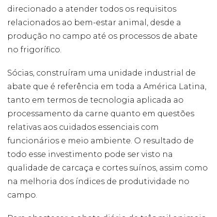
forma como o
direcionado a atender todos os requisitos
site é utilizado.
relacionados ao bem-estar animal, desde a
produção no campo até os processos de abate
Eu aceito os
no frigorífico.
Cookies de
Desempenho
Para que o
Sócias, construíram uma unidade industrial de
nosso site tenha
abate que é referência em toda a América Latina,
o melhor
desempenho
tanto em termos de tecnologia aplicada ao
possível
durante a sua
processamento da carne quanto em questões
visita. Se
relativas aos cuidados essenciais com
recusar estes
cookies,
funcionários e meio ambiente. O resultado de
algumas
todo esse investimento pode ser visto na
funcionalidades
desaparecerão
qualidade de carcaça e cortes suínos, assim como
do website.
na melhoria dos índices de produtividade no
campo.
Eu aceito
Cookies de