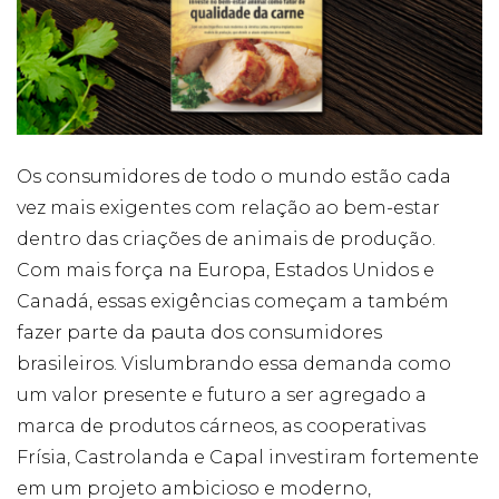
Cookies
Necessários
Estes cookies
não são
opcionais. Eles
Os consumidores de todo o mundo estão cada
são necessários
vez mais exigentes com relação ao bem-estar
para o
funcionamento
dentro das criações de animais de produção.
do site.
Com mais força na Europa, Estados Unidos e
Canadá, essas exigências começam a também
Eu aceito os
fazer parte da pauta dos consumidores
Cookies de
Funcionalidade
brasileiros. Vislumbrando essa demanda como
Para que
um valor presente e futuro a ser agregado a
possamos
melhorar a
marca de produtos cárneos, as cooperativas
funcionalidade e
Frísia, Castrolanda e Capal investiram fortemente
estrutura do site,
com base na
em um projeto ambicioso e moderno,