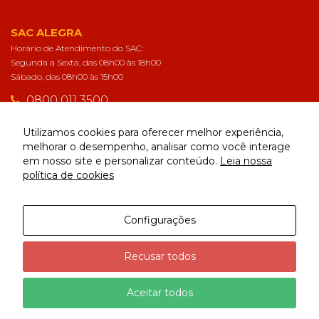
SAC ALEGRA
Horário de Atendimento do SAC:
Segunda a Sexta, das 08h00 às 18h00
Sábado, das 08h00 às 15h00
0800 011 3500
sac@alegra.com.br
Utilizamos cookies para oferecer melhor experiência,
melhorar o desempenho, analisar como você interage
em nosso site e personalizar conteúdo.
Leia nossa
CONECTE-SE
política de cookies
Configurações
Alegra | Todos os direitos reservados
Recusar todos
Aceitar todos