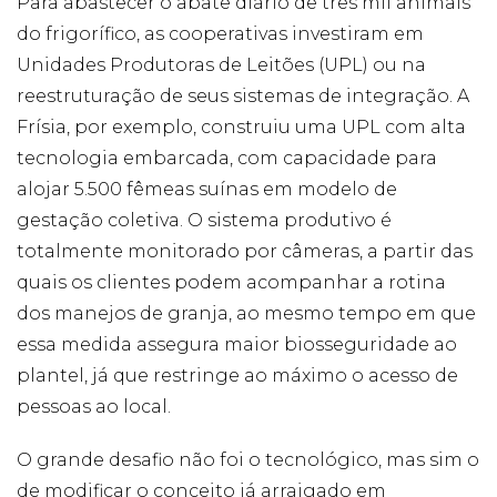
Para abastecer o abate diário de três mil animais
Publicidade
do frigorífico, as cooperativas investiram em
Ao compartilhar
seus interesses e
Unidades Produtoras de Leitões (UPL) ou na
comportamento
reestruturação de seus sistemas de integração. A
ao visitar nosso
site, você
Frísia, por exemplo, construiu uma UPL com alta
aumenta a
chance de ver
tecnologia embarcada, com capacidade para
conteúdo e
alojar 5.500 fêmeas suínas em modelo de
ofertas
personalizadas.
gestação coletiva. O sistema produtivo é
totalmente monitorado por câmeras, a partir das
quais os clientes podem acompanhar a rotina
dos manejos de granja, ao mesmo tempo em que
essa medida assegura maior biosseguridade ao
plantel, já que restringe ao máximo o acesso de
pessoas ao local.
O grande desafio não foi o tecnológico, mas sim o
de modificar o conceito já arraigado em