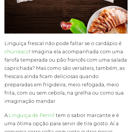
Publicidade
Ao compartilhar
seus interesses e
comportamento
ao visitar nosso
site, você
aumenta a
chance de ver
Linguiça frescal não pode faltar se o cardápio é
conteúdo e
churrasco
! Imagina ela acompanhada com uma
ofertas
personalizadas.
farofa temperada ou pão francês com uma salada
caprichada? Mas como são versáteis, também, as
frescais ainda ficam deliciosas quando
preparadas em frigideira, meio refogada, meio
frita, com ou sem cebola, na grelha ou como sua
imaginação mandar.
A
Linguiça de Pernil
tem o sabor marcante e é
uma ótima opção para servir de tira gosto. Aí a
conversa corre solta enquanto outras peças