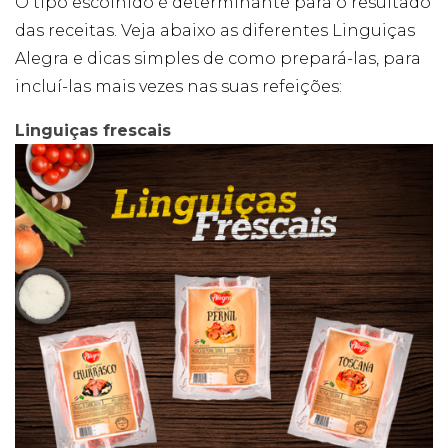
O tipo escolhido é determinante para o resultado
forma como o
site é utilizado.
das receitas. Veja abaixo as diferentes Linguiças
Alegra e dicas simples de como prepará-las, para
incluí-las mais vezes nas suas refeições:
Eu aceito os
Cookies de
Desempenho
Linguiças frescais
Para que o
nosso site tenha
o melhor
desempenho
possível
durante a sua
visita. Se
recusar estes
cookies,
algumas
funcionalidades
desaparecerão
do website.
Eu aceito
Cookies de