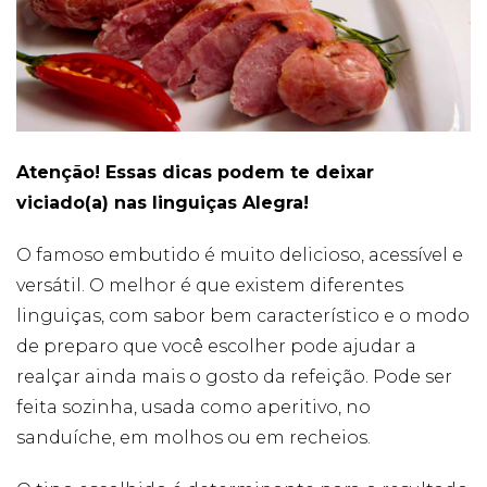
Cookies
Necessários
Estes cookies
não são
opcionais. Eles
Atenção! Essas dicas podem te deixar
são necessários
viciado(a) nas linguiças Alegra!
para o
funcionamento
do site.
O famoso embutido é muito delicioso, acessível e
versátil. O melhor é que existem diferentes
Eu aceito os
linguiças, com sabor bem característico e o modo
Cookies de
de preparo que você escolher pode ajudar a
Funcionalidade
Para que
realçar ainda mais o gosto da refeição. Pode ser
possamos
feita sozinha, usada como aperitivo, no
melhorar a
funcionalidade e
sanduíche, em molhos ou em recheios.
estrutura do site,
com base na