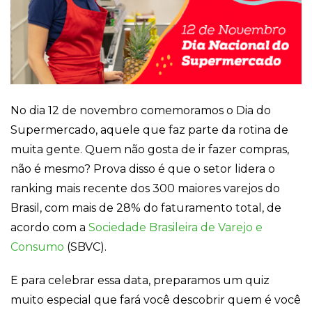
Cookies
Necessários
Estes cookies
não são
opcionais. Eles
No dia 12 de novembro comemoramos o Dia do
são necessários
Supermercado, aquele que faz parte da rotina de
para o
funcionamento
muita gente. Quem não gosta de ir fazer compras,
do site.
não é mesmo? Prova disso é que o setor lidera o
ranking mais recente dos 300 maiores varejos do
Eu aceito os
Brasil, com mais de 28% do faturamento total, de
Cookies de
Funcionalidade
acordo com a
Sociedade Brasileira de Varejo e
Para que
Consumo
(SBVC).
possamos
melhorar a
funcionalidade e
E para celebrar essa data, preparamos um quiz
estrutura do site,
muito especial que fará você descobrir quem é você
com base na