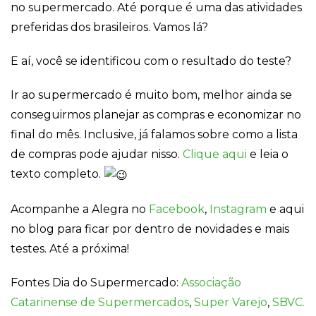
forma como o
no supermercado. Até porque é uma das atividades
site é utilizado.
preferidas dos brasileiros. Vamos lá?
E aí, você se identificou com o resultado do teste?
Eu aceito os
Cookies de
Desempenho
Ir ao supermercado é muito bom, melhor ainda se
Para que o
nosso site tenha
conseguirmos planejar as compras e economizar no
o melhor
final do mês. Inclusive, já falamos sobre como a lista
desempenho
possível
de compras pode ajudar nisso.
Clique aqui
e leia o
durante a sua
texto completo.
visita. Se
recusar estes
cookies,
Acompanhe a Alegra no
Facebook
,
Instagram
e aqui
algumas
no blog para ficar por dentro de novidades e mais
funcionalidades
desaparecerão
testes. Até a próxima!
do website.
Fontes Dia do Supermercado:
Associação
Eu aceito
Catarinense de Supermercados
,
Super Varejo
,
SBVC.
Cookies de