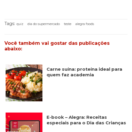
Publicidade
Ao compartilhar
seus interesses e
comportamento
Tags:
quiz
dia do supermercado
teste
alegra foods
ao visitar nosso
site, você
aumenta a
chance de ver
Você também vai gostar das publicações
conteúdo e
abaixo:
ofertas
personalizadas.
Carne suína: proteína ideal para
quem faz academia
E-book – Alegra: Receitas
especiais para o Dia das Crianças