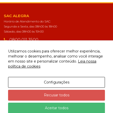
SAC ALEGRA
Horário de Atendimento do SAC:
Segunda a Sexta, das 08h00 às 18h00
Sábado, das 08h00 às 15h00
0800 011 3500
sac@alegra.com.br
Utilizamos cookies para oferecer melhor experiência,
melhorar o desempenho, analisar como você interage
em nosso site e personalizar conteúdo.
Leia nossa
CONECTE-SE
política de cookies
Configurações
Alegra | Todos os direitos reservados
Recusar todos
Aceitar todos