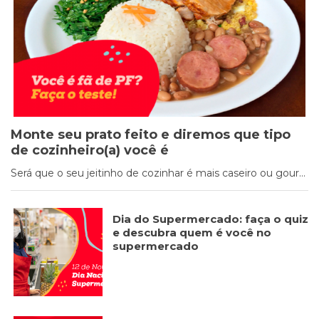
Cookies
Necessários
Estes cookies
não são
opcionais. Eles
são necessários
Monte seu prato feito e diremos que tipo
para o
funcionamento
de cozinheiro(a) você é
do site.
Será que o seu jeitinho de cozinhar é mais caseiro ou gour...
Eu aceito os
Dia do Supermercado: faça o quiz
Cookies de
Funcionalidade
e descubra quem é você no
supermercado
Para que
possamos
melhorar a
funcionalidade e
estrutura do site,
com base na