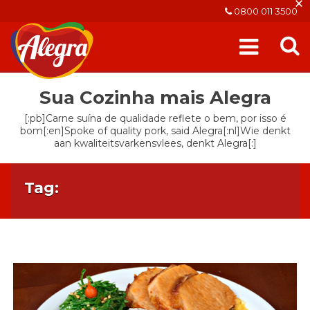
×
0800 011 3500
Sua Cozinha mais Alegra
[:pb]Carne suína de qualidade reflete o bem, por isso é
bom[:en]Spoke of quality pork, said Alegra[:nl]Wie denkt
aan kwaliteitsvarkensvlees, denkt Alegra[:]
Tag: