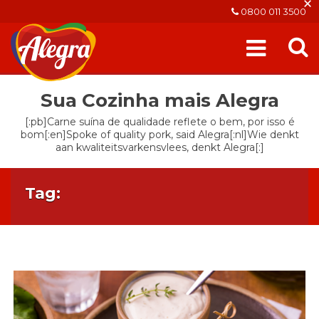
×
0800 011 3500
Sua Cozinha mais Alegra
[:pb]Carne suína de qualidade reflete o bem, por isso é
bom[:en]Spoke of quality pork, said Alegra[:nl]Wie denkt
aan kwaliteitsvarkensvlees, denkt Alegra[:]
Tag: