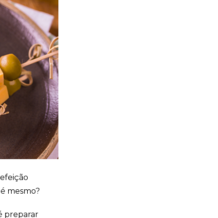
refeição
o é mesmo?
é preparar