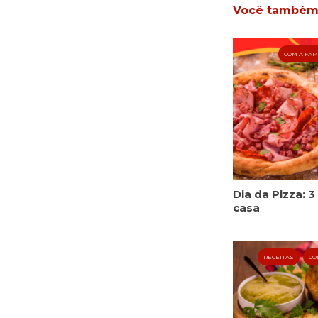
Você também v
COM A FAM
Dia da Pizza: 
casa
RECEITAS
CO