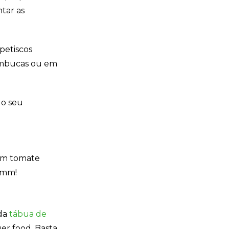
ntar as
petiscos
cumbucas ou em
 o seu
com tomate
ummm!
 da
tábua de
er food. Basta