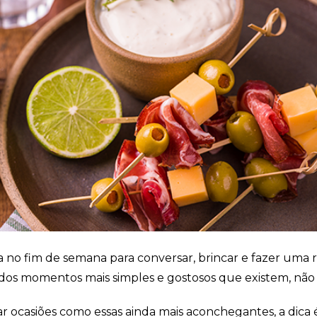
Cookies
Necessários
Estes cookies
não são
opcionais. Eles
são necessários
para o
funcionamento
do site.
Eu aceito os
Cookies de
Funcionalidade
Para que
possamos
ia no fim de semana para conversar, brincar e fazer uma 
melhorar a
 dos momentos mais simples e gostosos que existem, nã
funcionalidade e
estrutura do site,
com base na
ar ocasiões como essas ainda mais aconchegantes, a dica 