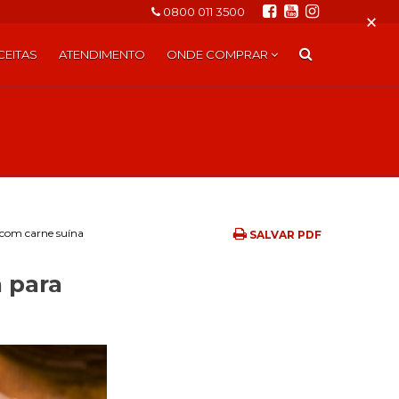
0800 011 3500
×
CEITAS
ATENDIMENTO
ONDE COMPRAR
d com carne suína
SALVAR PDF
a para