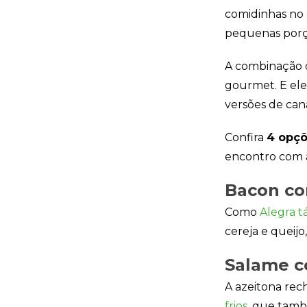
comidinhas no 
pequenas porç
A combinação d
gourmet. E ele
versões de can
Confira
4 opçõ
encontro com a
Bacon co
Como
Alegra 
cereja e queijo
Salame c
A azeitona rec
frios
, que tamb