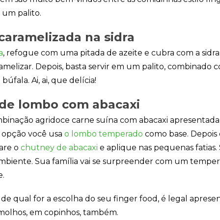
Publicidade
 um palito.
Ao compartilhar
seus interesses e
comportamento
caramelizada na sidra
ao visitar nosso
site, você
a
, refogue com uma pitada de azeite e cubra com a sidra.
aumenta a
ramelizar. Depois, basta servir em um palito, combinado
chance de ver
conteúdo e
úfala. Ai, ai, que delícia!
ofertas
personalizadas.
de lombo com abacaxi
ombinação agridoce carne suína com abacaxi apresentad
a opção você usa
o lombo temperado
como base. Depois d
pare o
chutney de abacaxi
e aplique nas pequenas fatias.
biente. Sua família vai se surpreender com
um tempero
e.
e qual for a escolha do seu finger food, é legal aprese
olhos, em copinhos, também.