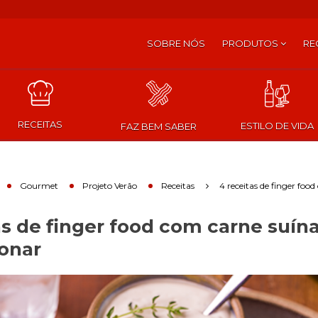
SOBRE NÓS
PRODUTOS
RE
RECEITAS
ESTILO DE VIDA
FAZ BEM SABER
Gourmet
Projeto Verão
Receitas
4 receitas de finger foo
as de finger food com carne suín
onar