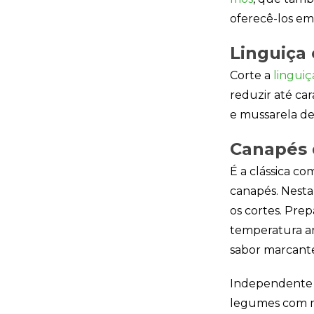
oferecê-los em
Linguiça 
Corte a
linguiç
reduzir até ca
e mussarela de b
Canapés 
É a clássica c
canapés. Nest
os cortes. Pre
temperatura am
sabor marcant
Independente d
legumes com m