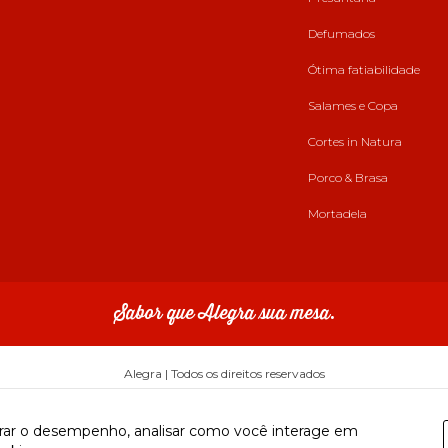
Defumados
Ótima fatiabilidade
Salames e Copa
Cortes in Natura
Porco & Brasa
Mortadela
Sabor que Alegra sua mesa.
Alegra | Todos os direitos reservados
horar o desempenho, analisar como você interage em