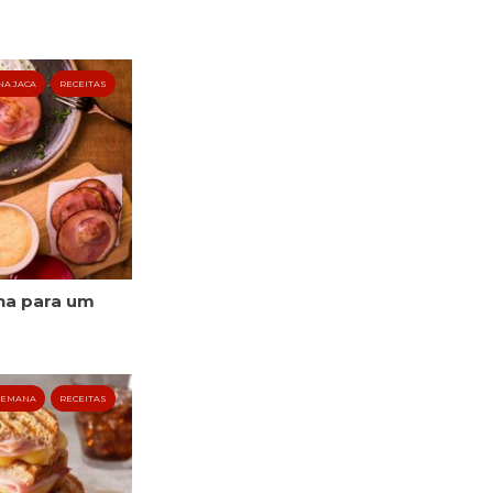
NA JACA
RECEITAS
na para um
 SEMANA
RECEITAS