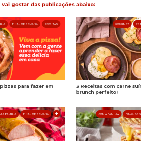
ai gostar das publicações abaixo:
ÍLIA
FINAL DE SEMANA
RECEITAS
GOURMET
PÉ 
3 pizzas para fazer em
3 Receitas com carne suí
brunch perfeito!
M A FAMÍLIA
FINAL DE SEMANA
COM A FAMÍLIA
FINAL DE