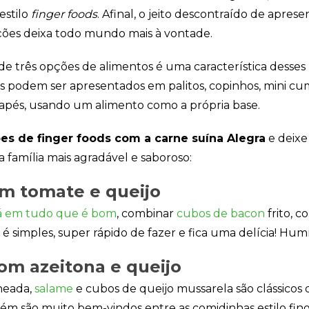
forma como o
estilo
finger foods
. Afinal, o jeito descontraído de aprese
site é utilizado.
ões deixa todo mundo mais à vontade.
Eu aceito os
e três opções de alimentos é uma característica desses 
Cookies de
Desempenho
s podem ser apresentados em palitos, copinhos, mini 
Para que o
apés, usando um alimento como a própria base.
nosso site tenha
o melhor
desempenho
es de finger foods com a carne suína Alegra
e deixe
possível
 família mais agradável e saboroso:
durante a sua
visita. Se
recusar estes
m tomate e queijo
cookies,
algumas
tá em tudo que é bom
, combinar
cubos de bacon
frito, 
funcionalidades
, é simples, super rápido de fazer e fica uma delícia! H
desaparecerão
do website.
om azeitona e queijo
heada,
salame
e cubos de queijo mussarela são clássicos
Eu aceito
Cookies de
ém são muito bem-vindos entre as comidinhas estilo fing