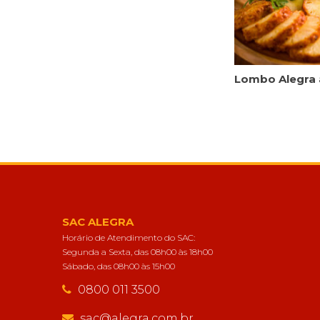
Lombo Alegra 
SAC ALEGRA
Horário de Atendimento do SAC:
Segunda a Sexta, das 08h00 às 18h00
Sábado, das 08h00 às 15h00
0800 011 3500
sac@alegra.com.br