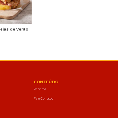
érias de verão
CONTEÚDO
Receitas
Fale Conosco