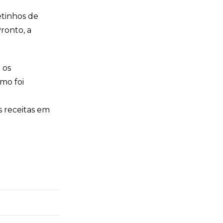
etinhos de
ronto, a
 os
mo foi
s receitas em