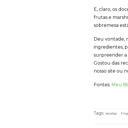
E, claro, os d
frutas e
marshm
sobremesa está
Deu vontade, n
ingredientes, p
surpreender a
Gostou das rec
nosso site ou 
Fontes:
Meu Bi
Tags:
receitas
Fing