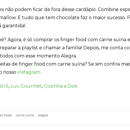
oces não podem ficar de fora desse cardápio. Combine esp
allow. E tudo que tem chocolate faz o maior sucesso. P
 garantida!
é? Agora, é só comprar os finger food com carne suína
e
reparar a playlist e chamar a família!
Depois, me conta co
 todos com
esse momento Alegra.
eitas de finger food com carne suína? Se sim confira mai
no nosso
instagram
.
strô
,
Luv Gourmet
,
Cozinha a Dois
er foods
carne suína
Alegra