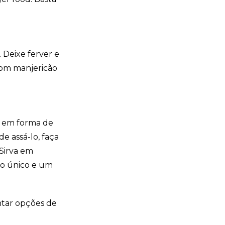
 Deixe ferver e
 com manjericão
a em forma de
e assá-lo, faça
 Sirva em
 único e um
ntar opções de