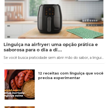
Cookies
Necessários
Estes cookies
não são
opcionais. Eles
são necessários
Linguiça na airfryer: uma opção prática e
para o
saborosa para o dia a di...
funcionamento
do site.
Se você busca praticidade sem abrir mão do sabor, a lingui...
Eu aceito os
12 receitas com linguiça que você
Cookies de
precisa experimentar
Funcionalidade
Para que
possamos
melhorar a
funcionalidade e
estrutura do site,
com base na