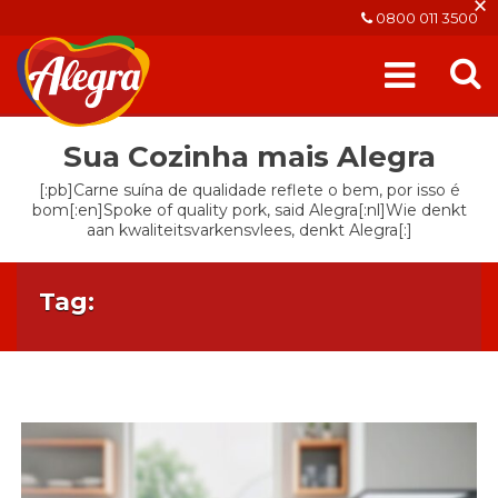
×
0800 011 3500
Sua Cozinha mais Alegra
[:pb]Carne suína de qualidade reflete o bem, por isso é
bom[:en]Spoke of quality pork, said Alegra[:nl]Wie denkt
aan kwaliteitsvarkensvlees, denkt Alegra[:]
Tag: