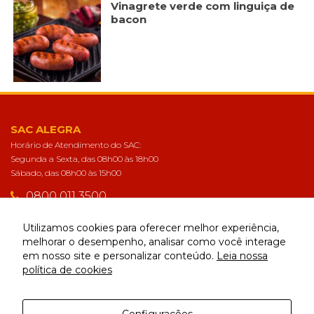
forma como o
Vinagrete verde com linguiça de
site é utilizado.
bacon
Eu aceito os
Cookies de
Desempenho
Para que o
nosso site tenha
o melhor
SAC ALEGRA
desempenho
Horário de Atendimento do SAC:
possível
Segunda a Sexta, das 08h00 às 18h00
durante a sua
Sábado, das 08h00 às 15h00
visita. Se
recusar estes
0800 011 3500
cookies,
algumas
sac@alegra.com.br
funcionalidades
Utilizamos cookies para oferecer melhor experiência,
desaparecerão
melhorar o desempenho, analisar como você interage
do website.
em nosso site e personalizar conteúdo.
Leia nossa
CONECTE-SE
política de cookies
Eu aceito
Cookies de