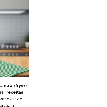
a na airfryer
é
rar
receitas
rar dicas de
eais para