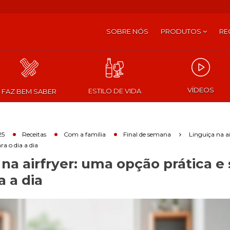
SOBRE NÓS
PRODUTOS
RE
VÍDEOS
ESTILO DE VIDA
FAZ BEM SABER
25
Receitas
Com a família
Final de semana
Linguiça na a
ra o dia a dia
 na airfryer: uma opção prática e
a a dia