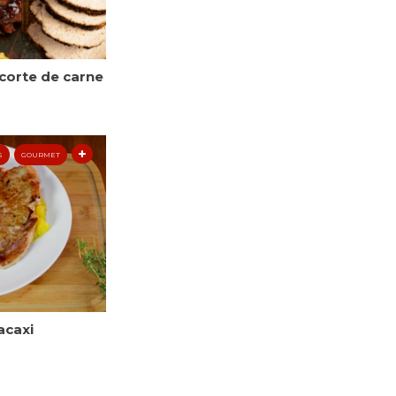
corte de carne
S
GOURMET
acaxi