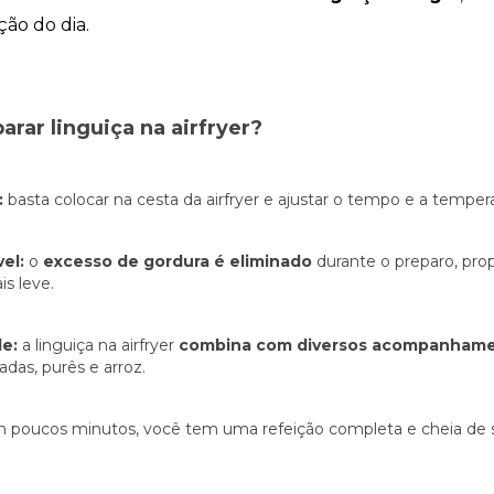
forma como o
ção do dia.
site é utilizado.
Eu aceito os
Cookies de
arar linguiça na airfryer?
Desempenho
Para que o
nosso site tenha
o melhor
:
basta colocar na cesta da airfryer e ajustar o tempo e a temper
desempenho
possível
durante a sua
el:
o
excesso de gordura é eliminado
durante o preparo, pro
visita. Se
s leve.
recusar estes
cookies,
algumas
de:
a linguiça na airfryer
combina com diversos acompanham
funcionalidades
adas, purês e arroz.
desaparecerão
do website.
 poucos minutos, você tem uma refeição completa e cheia de 
Eu aceito
Cookies de