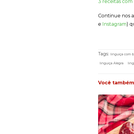
3 receitas com 
Continue nos
e
Instagram
) q
Tags:
linguiça com 
linguiça Alegra
lin
Você também v