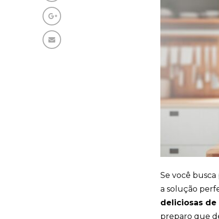
Se você busca 
a solução perf
deliciosas de
preparo que d