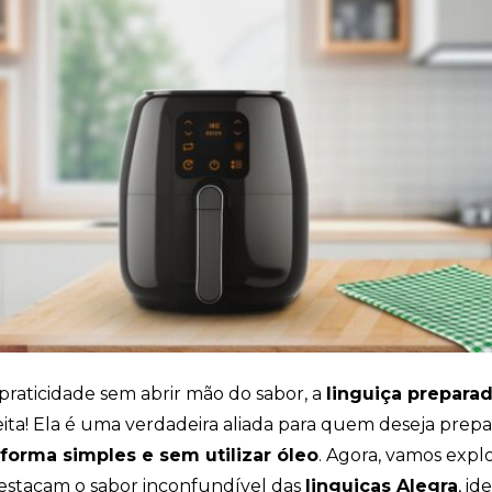
Cookies
Necessários
Estes cookies
não são
opcionais. Eles
são necessários
para o
funcionamento
do site.
Eu aceito os
Cookies de
Funcionalidade
Para que
praticidade sem abrir mão do sabor, a
linguiça preparad
possamos
melhorar a
eita! Ela é uma verdadeira aliada para quem deseja prepa
funcionalidade e
 forma simples e sem utilizar óleo
. Agora, vamos explo
estrutura do site,
com base na
estacam o sabor inconfundível das
linguiças Alegra
, id