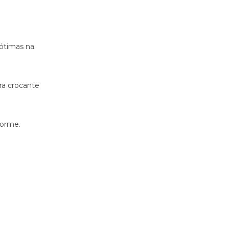
 ótimas na
ra crocante
forme.