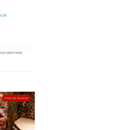
ook
uiça saborizada
FINAL DE SEMANA