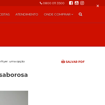
0800 011 3500
×
CEITAS
ATENDIMENTO
ONDE COMPRAR
irfryer: uma opção
SALVAR PDF
 saborosa