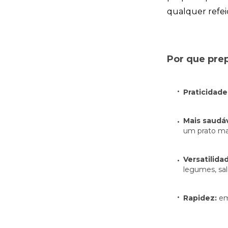
qualquer refei
Por que prep
Praticidade
Mais saudáv
um prato mai
Versatilida
legumes, sal
Rapidez:
em