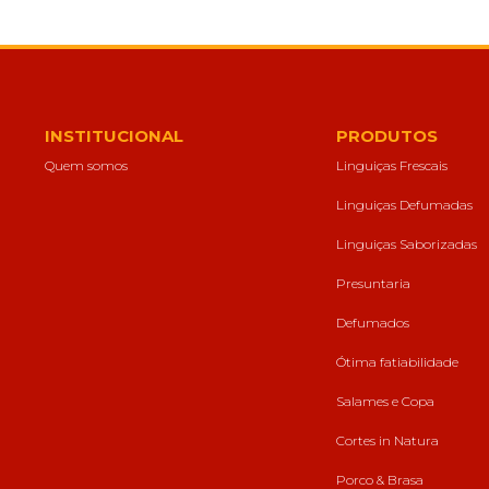
INSTITUCIONAL
PRODUTOS
Quem somos
Linguiças Frescais
Linguiças Defumadas
Linguiças Saborizadas
Presuntaria
Defumados
Ótima fatiabilidade
Salames e Copa
Cortes in Natura
Porco & Brasa