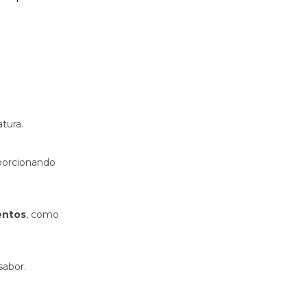
atura.
porcionando
entos
, como
sabor.