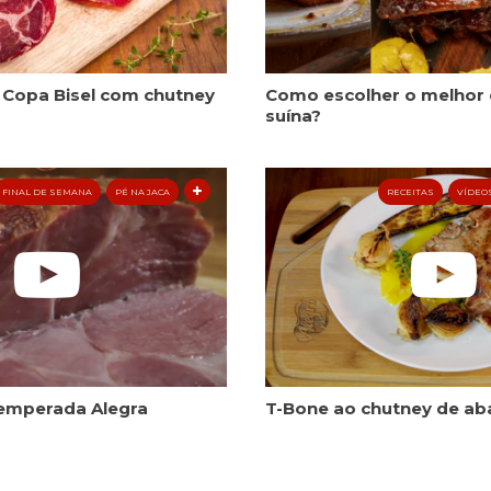
 Copa Bisel com chutney
Como escolher o melhor 
suína?
FINAL DE SEMANA
PÉ NA JACA
RECEITAS
VÍDEO
emperada Alegra
T-Bone ao chutney de ab