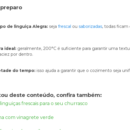
Publicidade
o preparo
Ao compartilhar
seus interesses e
comportamento
ao visitar nosso
ipo de linguiça Alegra:
seja
frescal
ou
saborizadas
, todas ficam
site, você
aumenta a
chance de ver
conteúdo e
 ideal:
geralmente, 200°C é suficiente para garantir uma textu
ofertas
aciez por dentro.
personalizadas.
etade do tempo:
isso ajuda a garantir que o cozimento seja uni
tou deste conteúdo, confira também:
linguiças frescais para o seu churrasco
na com vinagrete verde