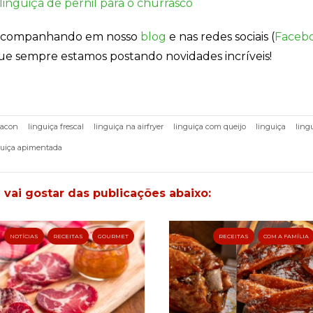
linguiça de pernil para o churrasco
 acompanhando em nosso
blog
e nas redes sociais (
Faceb
ue sempre estamos postando novidades incríveis!
bacon
linguiça frescal
linguiça na airfryer
linguiça com queijo
linguiça
ling
guiça apimentada
ai gostar das publicações abaixo:
NOTÍCIAS
RECEITAS
GOURMET
RECEITAS
COM A FAMÍLIA