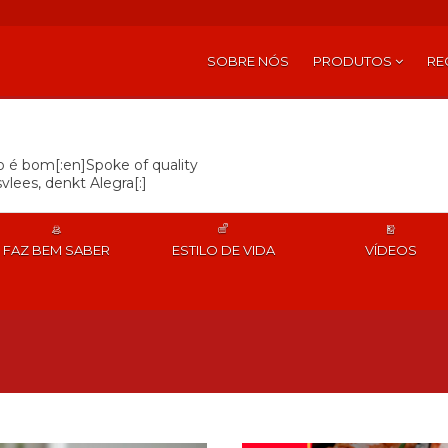
SOBRE NÓS
PRODUTOS
RE
so é bom[:en]Spoke of quality
vlees, denkt Alegra[:]
FAZ BEM SABER
ESTILO DE VIDA
VÍDEOS