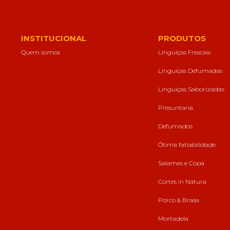
forma como o
site é utilizado.
INSTITUCIONAL
PRODUTOS
Eu aceito os
Quem somos
Linguiças Frescais
Cookies de
Desempenho
Linguiças Defumadas
Para que o
nosso site tenha
Linguiças Saborizadas
o melhor
desempenho
Presuntaria
possível
durante a sua
Defumados
visita. Se
recusar estes
Ótima fatiabilidade
cookies,
algumas
Salames e Copa
funcionalidades
desaparecerão
Cortes in Natura
do website.
Porco & Brasa
Eu aceito
Mortadela
Cookies de