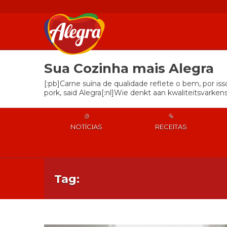
Sua Cozinha mais Alegra
[:pb]Carne suína de qualidade reflete o bem, por is
pork, said Alegra[:nl]Wie denkt aan kwaliteitsvarkens
NOTÍCIAS
RECEITAS
Tag: