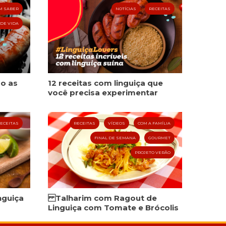
M SABER
NOTÍCIAS
RECEITAS
 DE VIDA
ão as
12 receitas com linguiça que
você precisa experimentar
ECEITAS
RECEITAS
VÍDEOS
COM A FAMÍLIA
FINAL DE SEMANA
GOURMET
PROJETO VERÃO
nguiça
Talharim com Ragout de
Linguiça com Tomate e Brócolis