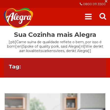
×
0800 011 3500
Sua Cozinha mais Alegra
[:pb]Carne suína de qualidade reflete o bem, por isso é
bom[:en]Spoke of quality pork, said Alegra[:nl]Wie denkt
aan kwaliteitsvarkensvlees, denkt Alegra[:]
Tag: