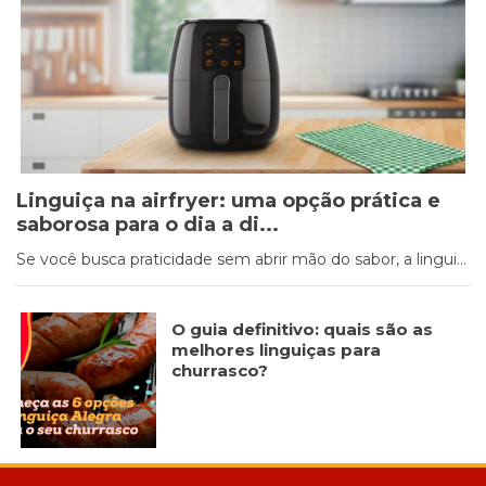
Cookies
Necessários
Estes cookies
não são
opcionais. Eles
são necessários
Linguiça na airfryer: uma opção prática e
para o
saborosa para o dia a di...
funcionamento
do site.
Se você busca praticidade sem abrir mão do sabor, a lingui...
Eu aceito os
O guia definitivo: quais são as
Cookies de
melhores linguiças para
Funcionalidade
churrasco?
Para que
possamos
melhorar a
funcionalidade e
estrutura do site,
com base na