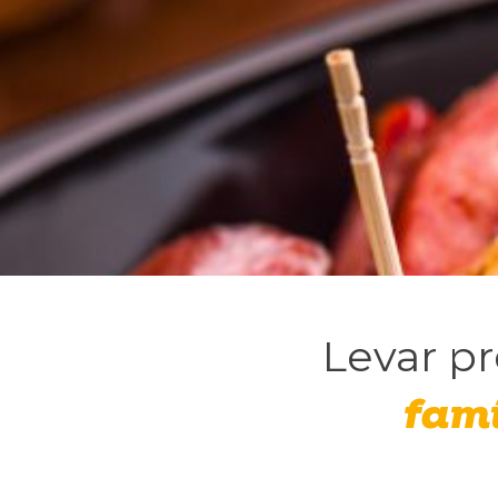
Levar p
famí