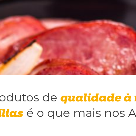
Publicidade
Ao compartilhar
seus interesses e
comportamento
ao visitar nosso
site, você
aumenta a
chance de ver
conteúdo e
ofertas
personalizadas.
rodutos de
qualidade à
é o que mais nos A
lias