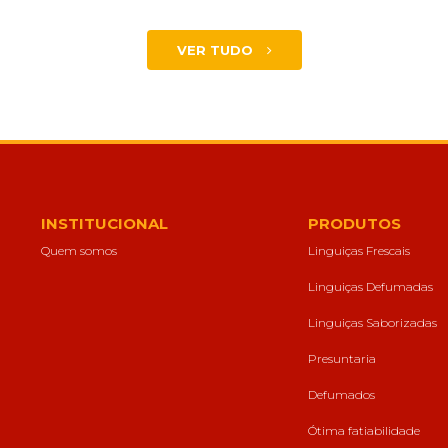
VER TUDO
INSTITUCIONAL
PRODUTOS
Quem somos
Linguiças Frescais
Linguiças Defumadas
Linguiças Saborizadas
Presuntaria
Defumados
Ótima fatiabilidade