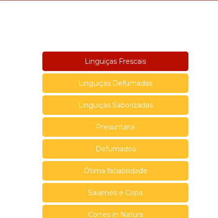
Linguiças Frescais
Linguiças Defumadas
Linguiças Saborizadas
Presuntaria
Defumados
Ótima fatiabilidade
Salames e Copa
Cortes in Natura