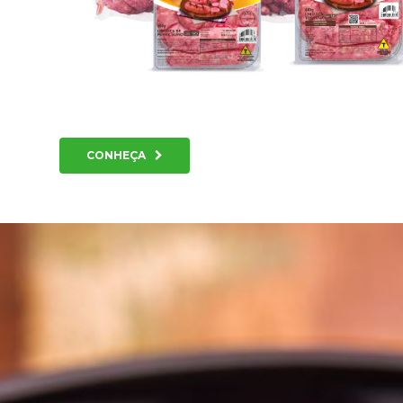
forma como o
site é utilizado.
Eu aceito os
Cookies de
Desempenho
Para que o
nosso site tenha
CONHEÇA
o melhor
desempenho
possível
durante a sua
visita. Se
recusar estes
cookies,
algumas
funcionalidades
desaparecerão
do website.
Eu aceito
Cookies de