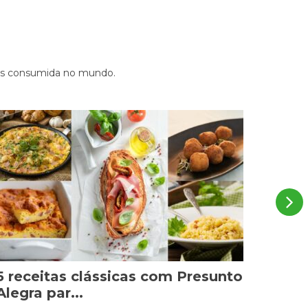
mais consumida no mundo.
5 receitas clássicas com Presunto
Ling
Alegra par...
práti