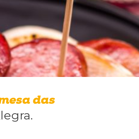
 mesa das
legra.