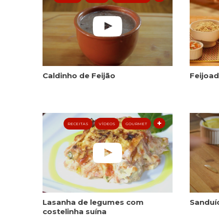
Caldinho de Feijão
Feijoa
RECEITAS
VÍDEOS
GOURMET
Lasanha de legumes com
Sanduí
costelinha suína