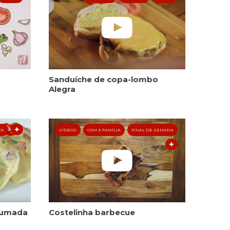
Sanduíche de copa-lombo
Alegra
CA
VÍDEOS
COM A FAMÍLIA
FINAL DE SEMANA
efumada
Costelinha barbecue