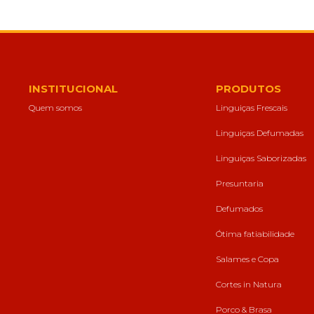
INSTITUCIONAL
PRODUTOS
Quem somos
Linguiças Frescais
Linguiças Defumadas
Linguiças Saborizadas
Presuntaria
Defumados
Ótima fatiabilidade
Salames e Copa
Cortes in Natura
Porco & Brasa