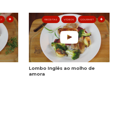
ET
RECEITAS
VÍDEOS
GOURMET
Lombo Inglês ao molho de
amora