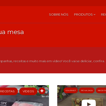
SOBRE NÓS
PRODUTOS
RE
sua mesa
panhas, receitas e muito mais em vídeo! Você vai se deliciar, confira.
GOURMET
PÉ NA JACA
RECEIT
RECEITAS
VÍDEOS