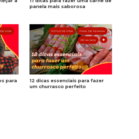
meçar a
11 dicas para fazer uma carne de
panela mais saborosa
 DE VIDA
ESTILO DE VIDA
FINAL DE SEMANA
PÉ NA JACA
os para
12 dicas essenciais para fazer
e
um churrasco perfeito