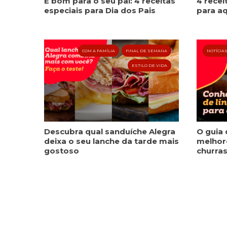
É bom para o seu pai: 4 receitas
4 recei
especiais para Dia dos Pais
para aq
COM A FAMÍLIA
FINAL DE SEMANA
NOTÍCIA
ESTILO DE VIDA
Descubra qual sanduíche Alegra
O guia 
deixa o seu lanche da tarde mais
melhore
gostoso
churra