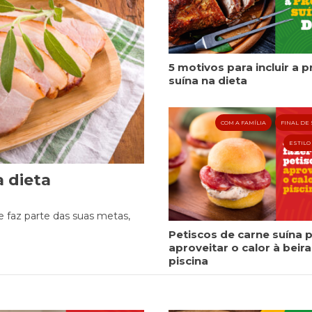
Cookies
Necessários
5 motivos para incluir a p
suína na dieta
Estes cookies
não são
opcionais. Eles
são necessários
COM A FAMÍLIA
FINAL DE
para o
funcionamento
ESTILO
do site.
a dieta
Eu aceito os
Cookies de
e faz parte das suas metas,
Funcionalidade
Petiscos de carne suína 
Para que
aproveitar o calor à beira
possamos
piscina
melhorar a
funcionalidade e
estrutura do site,
com base na