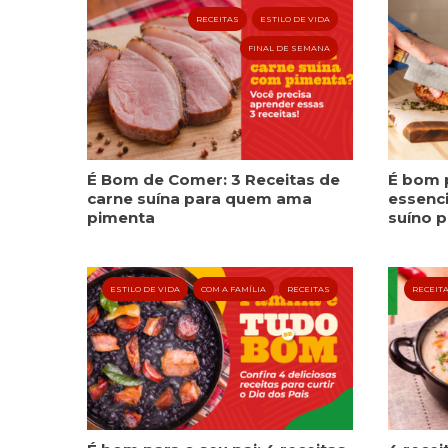
RECEITAS
ESTILO DE VIDA
FINAL DE SEMANA
É Bom de Comer: 3 Receitas de
É bom p
carne suína para quem ama
essenci
pimenta
suíno p
ESTILO DE VIDA
COM A FAMÍLIA
RECEITAS
RECEIT