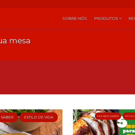
SOBRE NÓS
PRODUTOS
RE
sua mesa
.
FAZ BEM SABER
ESTILO
 SABER
ESTILO DE VIDA