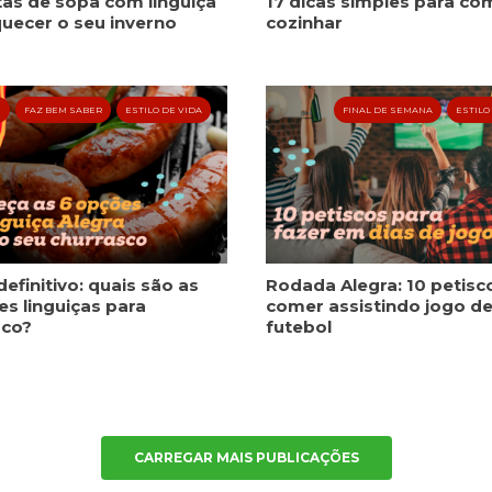
tas de sopa com linguiça
17 dicas simples para co
Publicidade
uecer o seu inverno
cozinhar
Ao compartilhar
seus interesses e
comportamento
ao visitar nosso
S
FAZ BEM SABER
ESTILO DE VIDA
FINAL DE SEMANA
ESTILO
site, você
aumenta a
chance de ver
conteúdo e
ofertas
personalizadas.
definitivo: quais são as
Rodada Alegra: 10 petisc
s linguiças para
comer assistindo jogo d
sco?
futebol
CARREGAR MAIS PUBLICAÇÕES