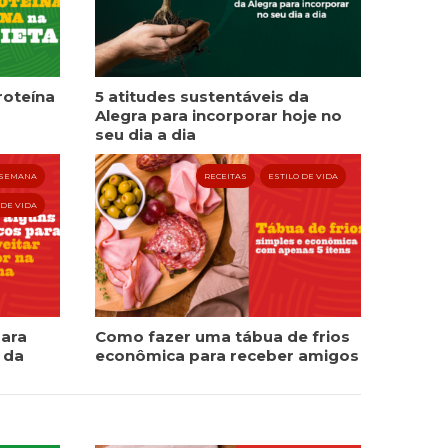
roteína
5 atitudes sustentáveis da
Alegra para incorporar hoje no
seu dia a dia
 SEMANA
RECEITAS
ESTILO DE VIDA
 DE VIDA
para
Como fazer uma tábua de frios
 da
econômica para receber amigos