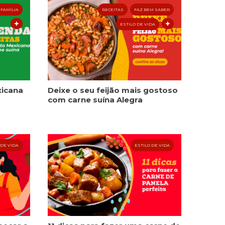
 FAMÍLIA
RECEITAS
FAZ BEM SABER
ESTILO DE VIDA
xicana
Deixe o seu feijão mais gostoso
com carne suína Alegra
 DE VIDA
ESTILO DE VIDA